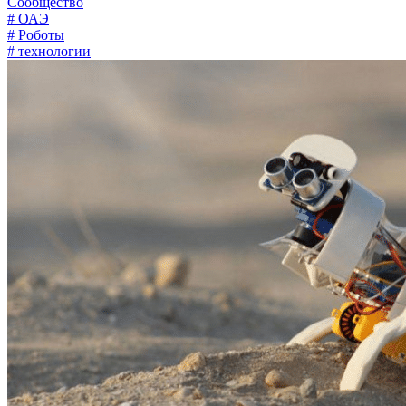
Сообщество
# ОАЭ
# Роботы
# технологии