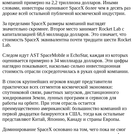
компаний примерно на 2,2 триллиона долларов. Иными
словами, инвесторы оценивают SpaceX более чем в десять раз
дороже всей остальной публичной космической индустрии.
За пределами SpaceX размеры компаний выглядят
значительно скромнее. Второе место занимает Rocket Lab с
капитализацией 68,6 миллиарда долларов. Это означает, что
стоимость SpaceX эквивалентна почти тридцати шести Rocket
Lab.
Следом идут AST SpaceMobile и EchoStar, каждая из которых
оценивается примерно в 34 миллиарда долларов. Эти цифры
наглядно показывают, насколько сильно инвестиционная
стоимость отрасли сосредоточилась в руках одной компании.
В список крупнейших игроков входят представители
практически всех сегментов космической экономики:
спутниковой связи, ракетных запусков, дистанционного
зондирования Земли, лунных программ и сервисов для
работы на орбите. При этом отрасль остается
преимущественно американской: большинство компаний из
первой двадцатки базируются в США, тогда как остальные
представляют Китай, Японию, Канаду и страны Европы.
Доминирование SpaceX основано на том, чего пока не смог