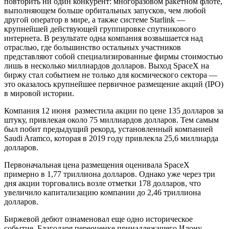
повторить ни один конкурент: многоразовом ракетном флоте,
выполняющем больше орбитальных запусков, чем любой
другой оператор в мире, а также системе Starlink —
крупнейшей действующей группировке спутникового
интернета. В результате одна компания возвышается над
отраслью, где большинство остальных участников
представляют собой специализированные фирмы стоимостью
лишь в несколько миллиардов долларов. Выход SpaceX на
биржу стал событием не только для космического сектора —
это оказалось крупнейшее первичное размещение акций (IPO)
в мировой истории.
Компания 12 июня разместила акции по цене 135 долларов за
штуку, привлекая около 75 миллиардов долларов. Тем самым
был побит предыдущий рекорд, установленный компанией
Saudi Aramco, которая в 2019 году привлекла 25,6 миллиарда
долларов.
Первоначальная цена размещения оценивала SpaceX
примерно в 1,77 триллиона долларов. Однако уже через три
дня акции торговались возле отметки 178 долларов, что
увеличило капитализацию компании до 2,46 триллиона
долларов.
Биржевой дебют ознаменовал еще одно историческое
событие. Благодаря переоценке принадлежащего Илону