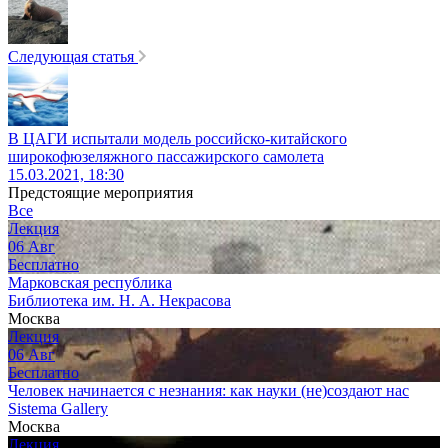
Следующая статья
В ЦАГИ испытали модель российско-китайского
широкофюзеляжного пассажирского самолета
15.03.2021, 18:30
Предстоящие мероприятия
Все
Лекция
06
Авг
Бесплатно
Марковская республика
Библиотека им. Н. А. Некрасова
Москва
Лекция
06
Авг
Бесплатно
Человек начинается с незнания: как науки (не)создают нас
Sistema Gallery
Москва
Лекция