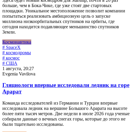
Здесь будет новый космодром для Starship, почти в 20 раз
больше, чем в Бока-Чике, где уже стоят две стартовых
площадки. Уникальное местоположение позволит компании
попытаться реализовать амбициозную цель о запуске
миллиона низкоорбитальных спутников на орбиты, где
сегодня находится подавляющее меньшинство спутников
Земли.
Космонавтика
# SpaceX
# космодромы
# космос
# США
1 августа, 20:27
Evgenia Vavilova
Гляциологи впервые исследовали ледник на горе
Арарат
Команда исследователей из Германии и Турции впервые
исследовала ледник на вершине Большого Арарата на высоте
более пяти тысяч метров. Две недели в июле 2026 года ученые
собирали данные о вечных снегах горы, которые до этого не
были тщательно исследованы.