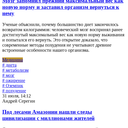
Мозг запомнил прежний максимальный вес как
новую норму и заставил организм вернуться к
нему
Ученые объяснили, почему большинство диет закончилось
возвратом килограммов: человеческий мозг воспринял ранее
достигнутый максимальный вес как новую норму выживания
и попытался его вернуть. Это открытие доказало, что
современные методы похудения не учитывают древние
встроенные особенности нашего организма.
Медицина
# диета
# метаболизм
# мозг
# ожирение
# Оземпик
# похудение
31 июля, 14:12
Андрей Серегин
Под лесами Амазонии нашли следы
цивилизации с миллионами жителей