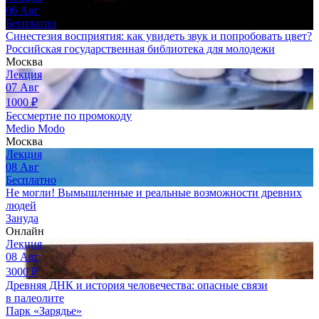
06
Авг
Бесплатно
Синестезия восприятия: как увидеть звук и попробовать цвет?
Российская государственная библиотека для молодежи
Москва
Лекция
07
Авг
1000
₽
Бессмертие по промокоду
Medio Modo
Москва
Лекция
08
Авг
Бесплатно
Не могли! Вымышленные и реальные возможности древних
людей
Зануда
Онлайн
Лекция
08
Авг
3000
₽
Древняя ДНК и история человечества: опасные связи
в палеолите
Парк «Зарядье»