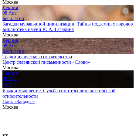
Москва
Лекция
08
Авг
Бесплатно
Загадки муравьиной цивилизации. Тайны подземных городов
Библиотека имени Ю.А. Гагарина
Москва
Лекция
08
Авг
Бесплатно
Традиция русского сказительства
Центр славянской письменности «Слово»
Москва
Лекция
08
Авг
3000
₽
Язык и мышление. Судьба гипотезы лингвистической
относительности
Парк «Зарядье»
Москва