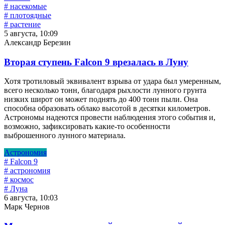
# насекомые
# плотоядные
# растение
5 августа, 10:09
Александр Березин
Вторая ступень Falcon 9 врезалась в Луну
Хотя тротиловый эквивалент взрыва от удара был умеренным,
всего несколько тонн, благодаря рыхлости лунного грунта
низких широт он может поднять до 400 тонн пыли. Она
способна образовать облако высотой в десятки километров.
Астрономы надеются провести наблюдения этого события и,
возможно, зафиксировать какие-то особенности
выброшенного лунного материала.
Астрономия
# Falcon 9
# астрономия
# космос
# Луна
6 августа, 10:03
Марк Чернов