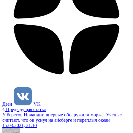
Дзен
VK
Предыдущая статья
У берегов Ирландии впервые обнаружили моржа. Ученые
считают, что он уснул на айсберге и переплыл океан
15.03.2021, 21:10