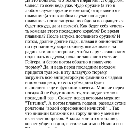
Да это понятно, что технич инфы нет. Я о другом.
Смысл то ясен ведь уже. Чудо-оружие (а это в
любом случае оружие возмездия) отправляется в
плавание (а это в любом случае последнее
плавание - после запуска посейдона возвращаться
будет некуда, да и незачем). Как будет себя чувств-
ть команда этого последнего корабля? Во время
плавания? После запуска последнего оружия? И
потом, долгие-долгие годы, плавая в одиночестве
по пустынному морю-окияну, высаживаясь на
радиоактивные островки, чтобы пару часиков хотя
подышать воздухом, пока не зашкалил счетчие
Гейгера, и бегом потом обратно в плавучую
тюрьму? Да, и ведь перед последним походом
придется туда же, в эту плавучую тюрьму,
загрузить всю анпираторскую фамилию с чадами
и домочадцами, то есть субмарина будет
выполнять еще и функции ковчега...Многие перед
посадкой не будут понимать, что видят землю в
последний раз... Сюжет, перед которым меркнет
"Титаник". А потом плавать годами, разводя сухие
роллтоны "водой опресненной нечистой"... Так
что лишний багажник на горбу лично у меня не
вызывает вопросов. А когда кончится топливо,
ковчег уйдет на дно, в стиле капитана Немо и его