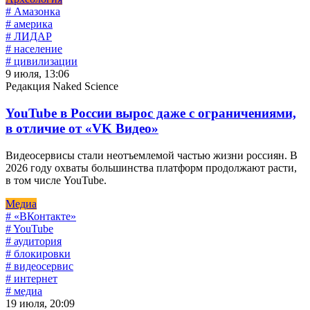
# Амазонка
# америка
# ЛИДАР
# население
# цивилизации
9 июля, 13:06
Редакция Naked Science
YouTube в России вырос даже с ограничениями,
в отличие от «VK Видео»
Видеосервисы стали неотъемлемой частью жизни россиян. В
2026 году охваты большинства платформ продолжают расти,
в том числе YouTube.
Медиа
# «ВКонтакте»
# YouTube
# аудитория
# блокировки
# видеосервис
# интернет
# медиа
19 июля, 20:09