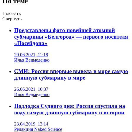
По теме
Показать
Свернуть
Представлены фото новейшей атомной
субмарины «Белгород» — первого носителя
«Посейдона»
29.06.2021, 11:18
Илья Ведмеденко
СМИ: Россия впервые вывела в море самую
длинную субмарину в мире
26.06.2021, 10:37
Илья Ведмеденко
Подлодка Судного дня: Россия спустила на
воду самую длинную субмарину в истории
23.04.2019, 13:14
Редакция Naked Science