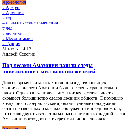
Археология
# Арарат
# Армения
# горы
# климатические изменения
# лед
# ледники
# Месопотамия
# Турция
31 июля, 14:12
Андрей Серегин
Под лесами Амазонии нашли следы
цивилизации с миллионами жителей
Долгое время считалось, что до прихода европейцев
тропические леса Амазонии были заселены сравнительно
плохо. Однако выяснилось, что плотная растительность
скрывает большинство следов древних обществ. С помощью
воздушного лазерного сканирования ученые обнаружили
сотни неизвестных земляных сооружений и предположили,
что около двух тысяч лет назад население юго-западной части
Амазонии могло достигать трех миллионов человек.
Археология