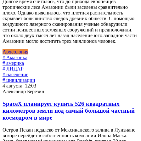
Долгое время считалось, что до прихода европейцев
тропические леса Амазонии были заселены сравнительно
плохо. Однако выяснилось, что плотная растительность
скрывает большинство следов древних обществ. С помощью
воздушного лазерного сканирования ученые обнаружили
сотни неизвестных земляных сооружений и предположили,
что около двух тысяч лет назад население юго-западной части
Амазонии могло достигать трех миллионов человек.
Археология
# Амазонка
# америка
# ЛИДАР
# население
# цивилизации
4 августа, 12:03
Александр Березин
SpaceX планирует купить 526 квадратных
километров земли под самый большой частный
космодром в мире
Остров Пекан недалеко от Мексиканского залива в Луизиане
вскоре перейдет в собственность компании Илона Маска.