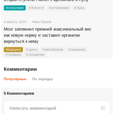
Астрономия
# Falcon 9
# астрономия
# Луна
6 августа, 10:03
Марк Чернов
Мозг запомнил прежний максимальный вес
как новую норму и заставил организм
вернуться к нему
Медицина
# диета
# метаболизм
# ожирение
# Оземпик
# похудение
Комментарии
Популярные
По порядку
5 Комментариев