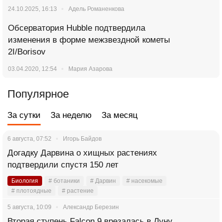
24.10.2025, 16:13
Адель Романенкова
Обсерватория Hubble подтвердила
изменения в форме межзвездной кометы
2I/Borisov
03.04.2020, 12:54
Мария Азарова
Популярное
За сутки
За неделю
За месяц
6 августа, 07:52
Игорь Байдов
Догадку Дарвина о хищных растениях
подтвердили спустя 150 лет
Биология
# ботаники
# Дарвин
# насекомые
# плотоядные
# растение
5 августа, 10:09
Александр Березин
Вторая ступень Falcon 9 врезалась в Луну