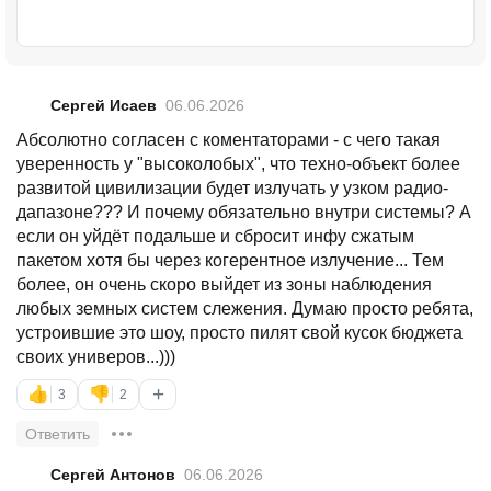
Сергей Исаев
06.06.2026
Абсолютно согласен с коментаторами - с чего такая
уверенность у "высоколобых", что техно-объект более
развитой цивилизации будет излучать у узком радио-
дапазоне??? И почему обязательно внутри системы? А
если он уйдёт подальше и сбросит инфу сжатым
пакетом хотя бы через когерентное излучение... Тем
более, он очень скоро выйдет из зоны наблюдения
любых земных систем слежения. Думаю просто ребята,
устроившие это шоу, просто пилят свой кусок бюджета
своих универов...)))
+
👍
👎
3
2
Ответить
Сергей Антонов
06.06.2026