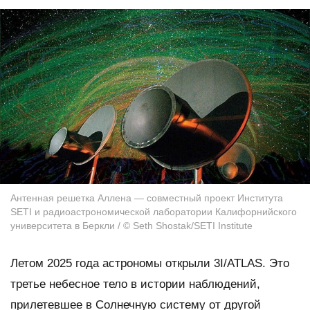
Антенная решетка Аллена — совместный проект Института
SETI и радиоастрономической лаборатории Калифорнийского
университета в Беркли / © Seth Shostak/SETI Institute
Летом 2025 года астрономы открыли 3I/ATLAS. Это
третье небесное тело в истории наблюдений,
прилетевшее в Солнечную систему от другой