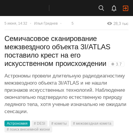
28,3 тыс
5 июня, 14:32
Илья Гриднев
5
Семичасовое сканирование
межзвездного объекта 3I/ATLAS
поставило крест на его
искусственном происхождении
❋ 3.7
Астрономы провели длительную радиодиагностику
межзвездного объекта 3I/ATLAS и не нашли
признаков искусственных технологий. Наблюдение
окончательно подтвердило естественную природу
ледяного тела, хотя ученые изначально не ожидали
сенсации.
Астрономия
# DESI
# кометы
# межзвездная комета
# поиск внеземной жизни