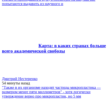
попытаются выдавить из научного и
Карта: в каких странах больше
всего академической свободы
Дмитрий Нестеренко
54 минуты
назад
"Также в их организме находят частицы микропластика —
размером менее пяти миллиметров" - хотя логически
утверждение верно про микропластик, но 5 мм