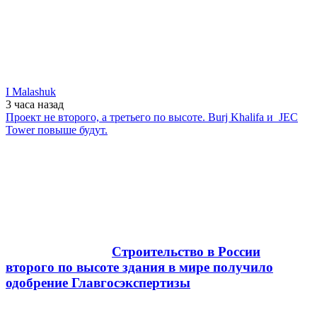
I Malashuk
3 часа
назад
Проект не второго, а третьего по высоте. Burj Khalifa и JEC
Tower повыше будут.
Строительство в России
второго по высоте здания в мире получило
одобрение Главгосэкспертизы