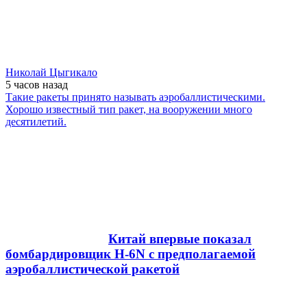
Николай Цыгикало
5 часов
назад
Такие ракеты принято называть аэробаллистическими.
Хорошо известный тип ракет, на вооружении много
десятилетий.
Китай впервые показал
бомбардировщик H-6N с предполагаемой
аэробаллистической ракетой