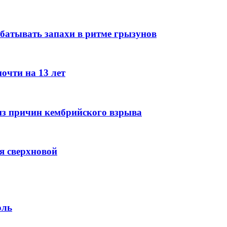
батывать запахи в ритме грызунов
очти на 13 лет
из причин кембрийского взрыва
я сверхновой
оль