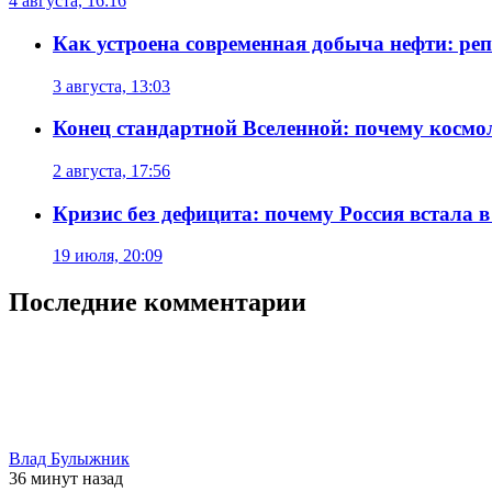
4 августа, 16:16
Как устроена современная добыча нефти: реп
3 августа, 13:03
Конец стандартной Вселенной: почему космол
2 августа, 17:56
Кризис без дефицита: почему Россия встала в
19 июля, 20:09
Последние комментарии
Влад Булыжник
36 минут
назад