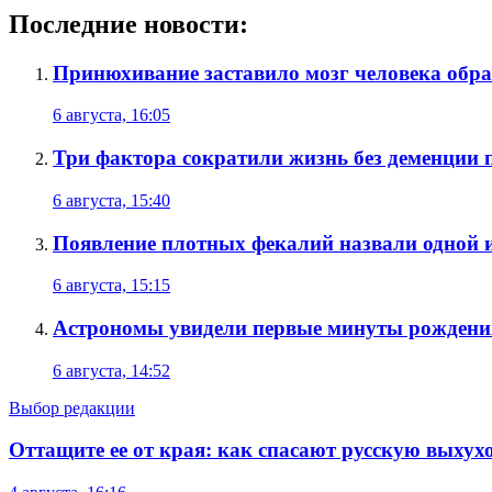
Последние новости:
Принюхивание заставило мозг человека обра
6 августа, 16:05
Три фактора сократили жизнь без деменции п
6 августа, 15:40
Появление плотных фекалий назвали одной 
6 августа, 15:15
Астрономы увидели первые минуты рождени
6 августа, 14:52
Выбор редакции
Оттащите ее от края: как спасают русскую выхух