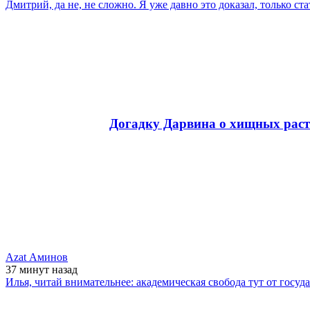
Дмитрий, да не, не сложно. Я уже давно это доказал, только ст
Догадку Дарвина о хищных расте
Azat Аминов
37 минут
назад
Илья, читай внимательнее: академическая свобода тут от госуда