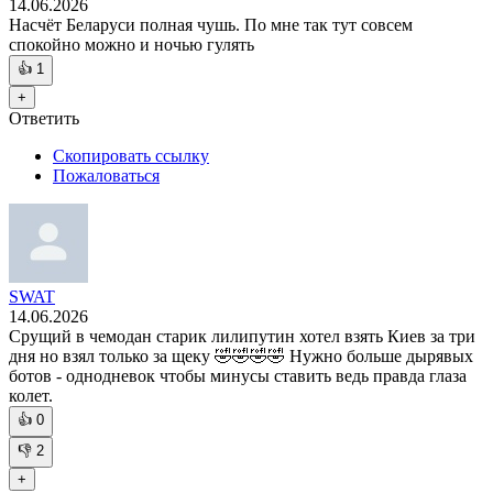
14.06.2026
Насчёт Беларуси полная чушь. По мне так тут совсем
спокойно можно и ночью гулять
👍
1
+
Ответить
Скопировать ссылку
Пожаловаться
SWAT
14.06.2026
Срущий в чемодан старик лилипутин хотел взять Киев за три
дня но взял только за щеку 🤣🤣🤣🤣 Нужно больше дырявых
ботов - однодневок чтобы минусы ставить ведь правда глаза
колет.
👍
0
👎
2
+