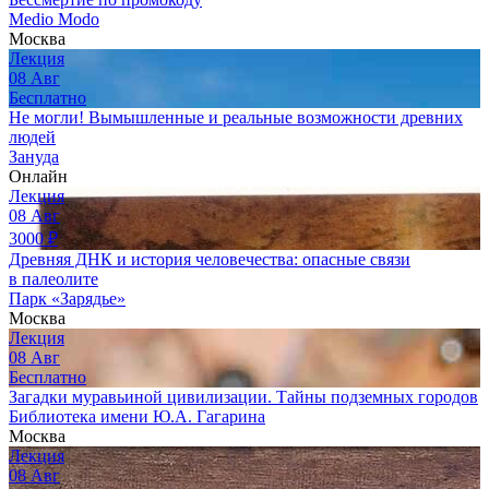
Medio Modo
Москва
Лекция
08
Авг
Бесплатно
Не могли! Вымышленные и реальные возможности древних
людей
Зануда
Онлайн
Лекция
08
Авг
3000
₽
Древняя ДНК и история человечества: опасные связи
в палеолите
Парк «Зарядье»
Москва
Лекция
08
Авг
Бесплатно
Загадки муравьиной цивилизации. Тайны подземных городов
Библиотека имени Ю.А. Гагарина
Москва
Лекция
08
Авг