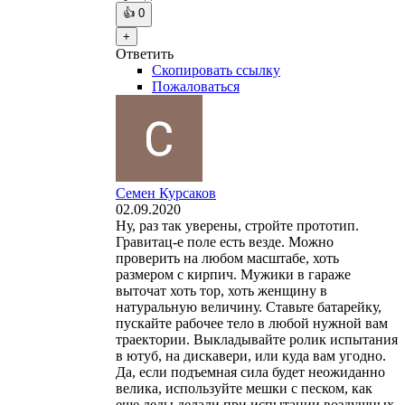
👍
0
+
Ответить
Скопировать ссылку
Пожаловаться
Семен Курсаков
02.09.2020
Ну, раз так уверены, стройте прототип.
Гравитац-е поле есть везде. Можно
проверить на любом масштабе, хоть
размером с кирпич. Мужики в гараже
выточат хоть тор, хоть женщину в
натуральную величину. Ставьте батарейку,
пускайте рабочее тело в любой нужной вам
траектории. Выкладывайте ролик испытания
в ютуб, на дискавери, или куда вам угодно.
Да, если подъемная сила будет неожиданно
велика, используйте мешки с песком, как
еще деды делали при испытании воздушных