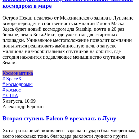
космодром в мире
Остров Пекан недалеко от Мексиканского залива в Луизиане
вскоре перейдет в собственность компании Илона Маска.
Здесь будет новый космодром для Starship, почти в 20 раз
больше, чем в Бока-Чике, где уже стоят две стартовых
площадки. Уникальное местоположение позволит компании
попытаться реализовать амбициозную цель о запуске
миллиона низкоорбитальных спутников на орбиты, где
сегодня находится подавляющее меньшинство спутников
Земли.
Космонавтика
# SpaceX
# космодромы
# космос
# США
5 августа, 10:09
Александр Березин
Вторая ступень Falcon 9 врезалась в Луну
Хотя тротиловый эквивалент взрыва от удара был умеренным,
всего несколько тонн, благодаря рыхлости лунного грунта