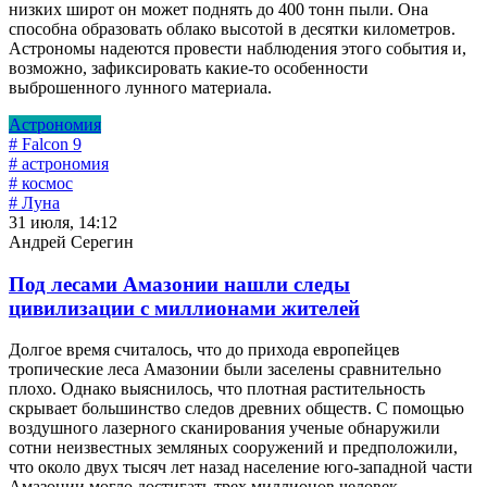
низких широт он может поднять до 400 тонн пыли. Она
способна образовать облако высотой в десятки километров.
Астрономы надеются провести наблюдения этого события и,
возможно, зафиксировать какие-то особенности
выброшенного лунного материала.
Астрономия
# Falcon 9
# астрономия
# космос
# Луна
31 июля, 14:12
Андрей Серегин
Под лесами Амазонии нашли следы
цивилизации с миллионами жителей
Долгое время считалось, что до прихода европейцев
тропические леса Амазонии были заселены сравнительно
плохо. Однако выяснилось, что плотная растительность
скрывает большинство следов древних обществ. С помощью
воздушного лазерного сканирования ученые обнаружили
сотни неизвестных земляных сооружений и предположили,
что около двух тысяч лет назад население юго-западной части
Амазонии могло достигать трех миллионов человек.