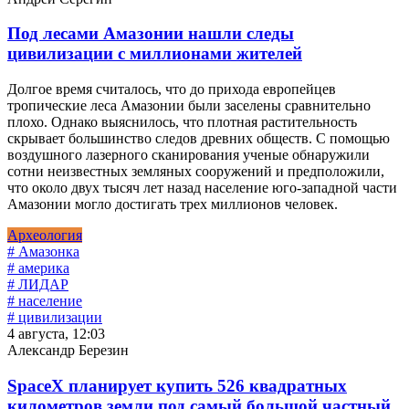
Под лесами Амазонии нашли следы
цивилизации с миллионами жителей
Долгое время считалось, что до прихода европейцев
тропические леса Амазонии были заселены сравнительно
плохо. Однако выяснилось, что плотная растительность
скрывает большинство следов древних обществ. С помощью
воздушного лазерного сканирования ученые обнаружили
сотни неизвестных земляных сооружений и предположили,
что около двух тысяч лет назад население юго-западной части
Амазонии могло достигать трех миллионов человек.
Археология
# Амазонка
# америка
# ЛИДАР
# население
# цивилизации
4 августа, 12:03
Александр Березин
SpaceX планирует купить 526 квадратных
километров земли под самый большой частный