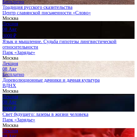
Бесплатно
Традиция русского сказительства
Центр славянской письменности «Слово»
Москва
Лекция
08
Авг
3000
₽
Язык и мышление. Судьба гипотезы лингвистической
относительности
Парк «Зарядье»
Москва
Лекция
08
Авг
Бесплатно
Дореволюционные дачники и дачная культура
ВДНХ
Москва
Лекция
08
Авг
3000
₽
Свет будущего: лазеры в жизни человека
Парк «Зарядье»
Москва
Лекция
08
Авг