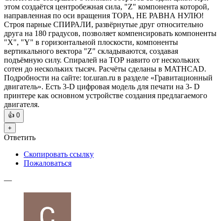
этом создаётся центробежная сила, "Z" компонента которой,
направленная по оси вращения ТОРА, НЕ РАВНА НУЛЮ!
Строя парные СПИРАЛИ, развёрнутые друг относительно
друга на 180 градусов, позволяет компенсировать компоненты
"X", "Y" в горизонтальной плоскости, компоненты
вертикального вектора "Z" складываются, создавая
подъёмную силу. Спиралей на ТОР навито от нескольких
сотен до нескольких тысяч. Расчёты сделаны в MATHCAD.
Подробности на сайте: tor.uran.ru в разделе «Гравитационный
двигатель». Есть 3-D цифровая модель для печати на 3- D
принтере как основном устройстве создания предлагаемого
двигателя.
👍
0
+
Ответить
Скопировать ссылку
Пожаловаться
—