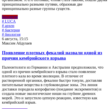
принципиально разными путями, образовав две
принципиально разные группы существ.
Биология
# LUCA
# археи
# бактерия
# биология
6 августа, 15:15
Максим Абдулаев
Появление плотных фекалий назвали одной из
причин кембрийского взрыва
Палеонтологи из Германии и Австралии предположили, что
одной из причин кембрийского взрыва стало появление
плотного кала во время эволюции. В отличие от
растворенной органики, фекалии быстро тонули, доставляя
питательные вещества в глубоководные зоны. Эта линия
доставки породила копрофагию (поедание экскрементов) и
создала новые экологические ниши на глубине древних
морей. Это и запустило цепную реакцию, известную как
кембрийский взрыв.