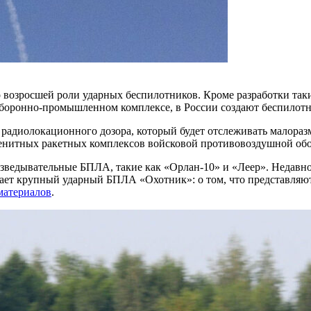
 возросшей роли ударных беспилотников. Кроме разработки так
боронно-промышленном комплексе, в России создают беспилотн
го радиолокационного дозора, который будет отслеживать малор
зенитных ракетных комплексов войсковой противовоздушной обо
азведывательные БПЛА, такие как «Орлан-10» и «Леер». Недавн
ет крупный ударный БПЛА «Охотник»: о том, что представляют 
материалов
.