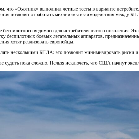
, что «Охотник» выполнил летные тесты в варианте истребителя
тания позволят отработать механизмы взаимодействия между БП
ве беспилотного ведомого для истребителя пятого поколения. Эт
тку беспилотных боевых летательных аппаратов, предназначенны
ения хотят реализовать европейцы.
влять несколькими БПЛА: это позволит минимизировать риски и
 судить пока сложно. Нельзя исключать, что США начнут экспл