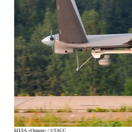
БПЛА «Орион» / ©ТАСС