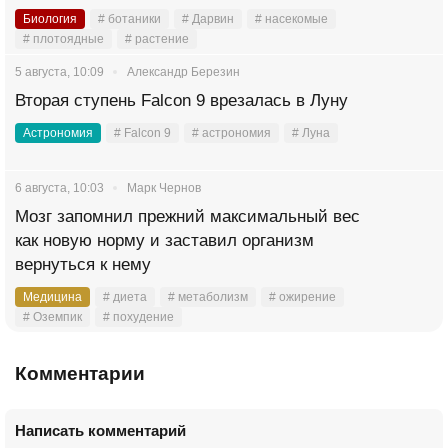
Биология
# ботаники
# Дарвин
# насекомые
# плотоядные
# растение
5 августа, 10:09
Александр Березин
Вторая ступень Falcon 9 врезалась в Луну
Астрономия
# Falcon 9
# астрономия
# Луна
6 августа, 10:03
Марк Чернов
Мозг запомнил прежний максимальный вес
как новую норму и заставил организм
вернуться к нему
Медицина
# диета
# метаболизм
# ожирение
# Оземпик
# похудение
Комментарии
Написать комментарий