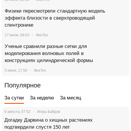
Физики пересмотрели стандартную модель
эффекта близости в сверхпроводящей
спинтронике
17 июля, 09:03
ФизТех
Ученые сравнили разные сетки для
моделирования волновых полей в
конструкциях цилиндрической формы
5 июня, 17:59
ФизТех
Популярное
За сутки
За неделю
За месяц
6 августа, 07:52
Игорь Байдов
Догадку Дарвина о хищных растениях
подтвердили спустя 150 лет