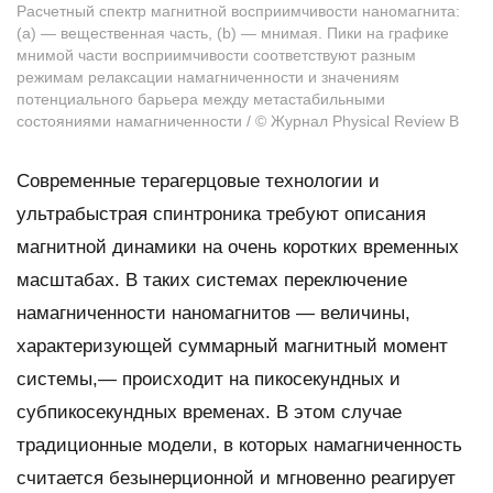
Расчетный спектр магнитной восприимчивости наномагнита:
(а) — вещественная часть, (b) — мнимая. Пики на графике
мнимой части восприимчивости соответствуют разным
режимам релаксации намагниченности и значениям
потенциального барьера между метастабильными
состояниями намагниченности / © Журнал Physical Review B
Современные терагерцовые технологии и
ультрабыстрая спинтроника требуют описания
магнитной динамики на очень коротких временных
масштабах. В таких системах переключение
намагниченности наномагнитов — величины,
характеризующей суммарный магнитный момент
системы,— происходит на пикосекундных и
субпикосекундных временах. В этом случае
традиционные модели, в которых намагниченность
считается безынерционной и мгновенно реагирует