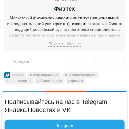
ФизТех
Московский физико-технический институт (национальный
исследовательский университет), известен также как Физтех
— ведущий российский вуз по подготовке специалистов в
области теоретической, экспериментальной и прикладной
физики, математики, информатики, химии, биологии и
Показать больше
смежных дисциплин. Расположен в городе Долгопрудном
Московской области, отдельные корпуса и факультеты
находятся в Жуковском и в Москве.
Закладка
ФизТех
# моделирование
# намагниченность
# наномагниты
# Спинтроника
# физика
Подписывайтесь на нас в Telegram,
Яндекс.Новостях и VK
Telegram