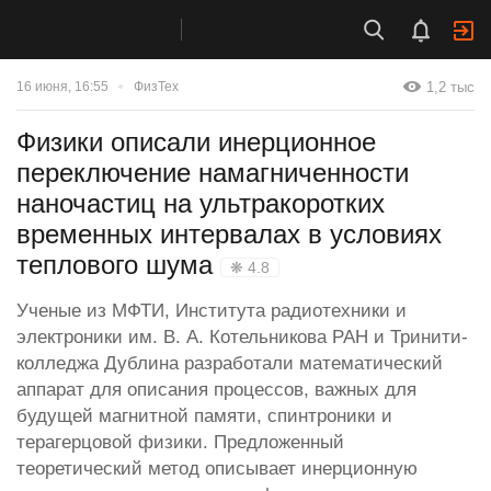
1,2 тыс
16 июня, 16:55
ФизТех
Физики описали инерционное
переключение намагниченности
наночастиц на ультракоротких
временных интервалах в условиях
теплового шума
❋ 4.8
Ученые из МФТИ, Института радиотехники и
электроники им. В. А. Котельникова РАН и Тринити-
колледжа Дублина разработали математический
аппарат для описания процессов, важных для
будущей магнитной памяти, спинтроники и
терагерцовой физики. Предложенный
теоретический метод описывает инерционную