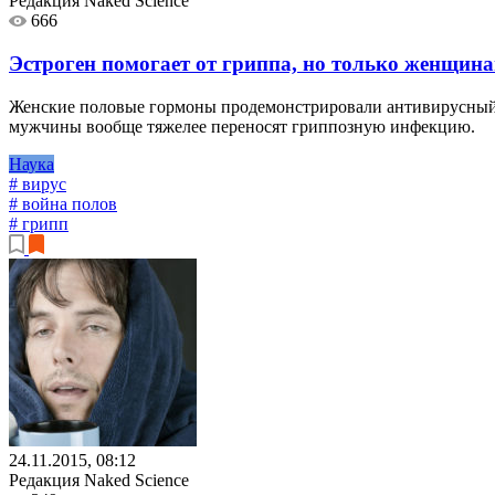
Редакция Naked Science
666
Эстроген помогает от гриппа, но только женщин
Женские половые гормоны продемонстрировали антивирусный э
мужчины вообще тяжелее переносят гриппозную инфекцию.
Наука
# вирус
# война полов
# грипп
24.11.2015, 08:12
Редакция Naked Science