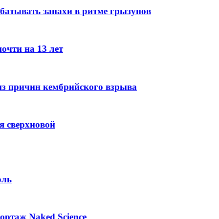
батывать запахи в ритме грызунов
очти на 13 лет
из причин кембрийского взрыва
я сверхновой
оль
ортаж Naked Science