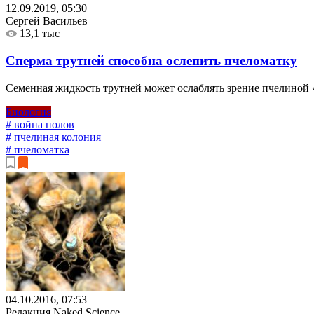
12.09.2019, 05:30
Сергей Васильев
13,1 тыс
Сперма трутней способна ослепить пчеломатку
Семенная жидкость трутней может ослаблять зрение пчелиной 
Биология
# война полов
# пчелиная колония
# пчеломатка
04.10.2016, 07:53
Редакция Naked Science