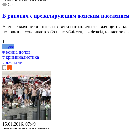
551
В районах с превалирующим женским населением
Ученые выяснили, что зло зависит от количества женщин: ана
половины, совершается больше убийств, грабежей, изнасилова
1
Наука
# война полов
# криминалистика
# насилие
15.01.2016, 07:49