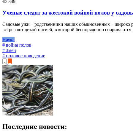
349
Ученые следят за жестокой войной полов у садов
Садовые ужи – родственники наших обыкновенных – широко ра
встречают дикой оргией, в которой беспорядочно спариваются 
Наука
# война полов
# Змеи
# половое поведение
Последние новости: