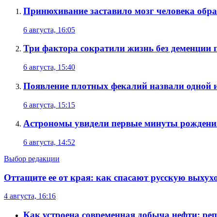
Принюхивание заставило мозг человека обра
6 августа, 16:05
Три фактора сократили жизнь без деменции п
6 августа, 15:40
Появление плотных фекалий назвали одной 
6 августа, 15:15
Астрономы увидели первые минуты рождени
6 августа, 14:52
Выбор редакции
Оттащите ее от края: как спасают русскую выхух
4 августа, 16:16
Как устроена современная добыча нефти: реп