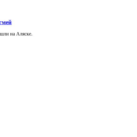
гмей
шли на Аляске.