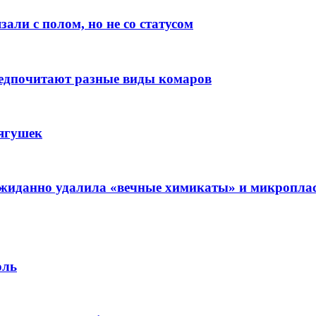
али с полом, но не со статусом
редпочитают разные виды комаров
лягушек
еожиданно удалила «вечные химикаты» и микропла
оль