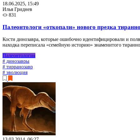
18.06.2025, 15:49
Илья Гриднев
831
Палеонтологи «откопали» нового предка тиранн
Кости динозавра, которые ошибочно идентифицировали и полве
находка переписала «семейную историю» знаменитого тиранноз
Палеонтология
# динозавры
# тирранозавр
# эволюция
13.03.2014, 06:27