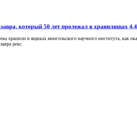
озавра, который 50 лет пролежал в хранилищах
4.4
ка хранили в ящиках монгольского научного института, как ока
авра рекс.