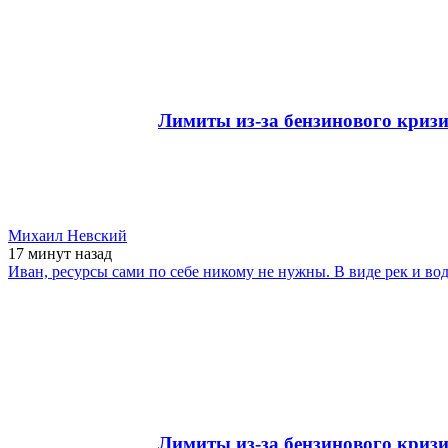
Лимиты из-за бензинового кризи
Михаил Невский
17 минут
назад
Иван, ресурсы сами по себе никому не нужны. В виде рек и в
Лимиты из-за бензинового кризи