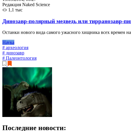
Редакция Naked Science
1,1 тыс
Динозавр-полярный медведь или тирранозавр-пи
Останки нового вида самого ужасного хищника всех времен на
Наука
# археология
# динозавр
# Палеонтология
Последние новости: