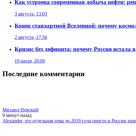
Как устроена современная добыча нефти: реп
3 августа, 13:03
Конец стандартной Вселенной: почему космол
2 августа, 17:56
Кризис без дефицита: почему Россия встала в
19 июля, 20:09
Последние комментарии
Михаил Невский
9 минут
назад
Alexander, это отдельная тема до 2019 года просто в России х