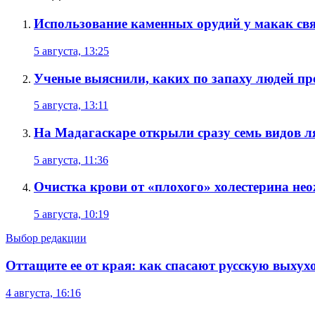
Использование каменных орудий у макак связ
5 августа, 13:25
Ученые выяснили, каких по запаху людей п
5 августа, 13:11
На Мадагаскаре открыли сразу семь видов 
5 августа, 11:36
Очистка крови от «плохого» холестерина н
5 августа, 10:19
Выбор редакции
Оттащите ее от края: как спасают русскую выхух
4 августа, 16:16