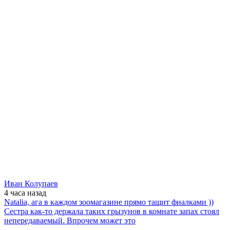
Иван Колупаев
4 часа
назад
Natalia, ага в каждом зоомагазине прямо тащит фиалками ))
Сестра как-то держала таких грызунов в комнате запах стоял
непередаваемый. Впрочем может это