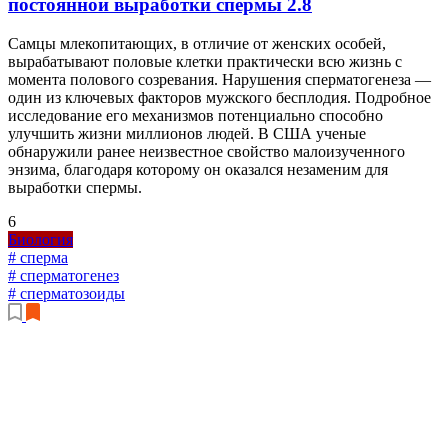
постоянной выработки спермы
2.8
Самцы млекопитающих, в отличие от женских особей,
вырабатывают половые клетки практически всю жизнь с
момента полового созревания. Нарушения сперматогенеза —
один из ключевых факторов мужского бесплодия. Подробное
исследование его механизмов потенциально способно
улучшить жизни миллионов людей. В США ученые
обнаружили ранее неизвестное свойство малоизученного
энзима, благодаря которому он оказался незаменим для
выработки спермы.
6
Биология
# сперма
# сперматогенез
# сперматозоиды