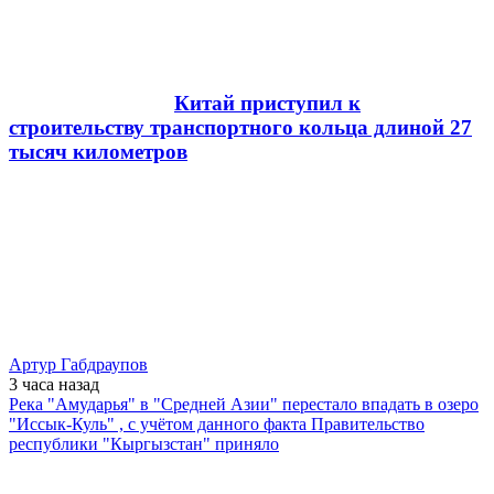
Китай приступил к
строительству транспортного кольца длиной 27
тысяч километров
Артур Габдраупов
3 часа
назад
Река "Амударья" в "Средней Азии" перестало впадать в озеро
"Иссык-Куль" , с учётом данного факта Правительство
республики "Кыргызстан" приняло