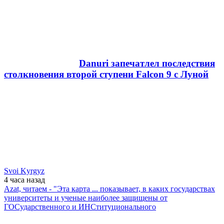
Danuri запечатлел последствия
столкновения второй ступени Falcon 9 с Луной
Svoi Kyrgyz
4 часа
назад
Azat, читаем - "Эта карта ... показывает, в каких государствах
университеты и ученые наиболее защищены от
ГОСударственного и ИНСтитуционального