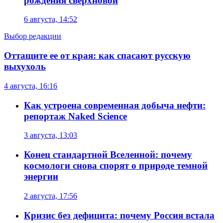
рождения сверхновой
6 августа, 14:52
Выбор редакции
Оттащите ее от края: как спасают русскую
выхухоль
4 августа, 16:16
Как устроена современная добыча нефти:
репортаж Naked Science
3 августа, 13:03
Конец стандартной Вселенной: почему
космологи снова спорят о природе темной
энергии
2 августа, 17:56
Кризис без дефицита: почему Россия встала