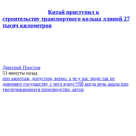
Китай приступил к
строительству транспортного кольца длиной 27
тысяч километров
Дмитрий Простов
53 минуты
назад
про ажиотаж, допустим, верно. а че у нас люди так не
доверяют государству, с чего вдруг?!🤣 когда речь зашла про
увеличивающееся производство, автор