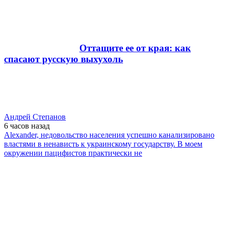
Оттащите ее от края: как
спасают русскую выхухоль
Андрей Степанов
6 часов
назад
Alexander, недовольство населения успешно канализировано
властями в ненависть к украинскому государству. В моем
окружении пацифистов практически не