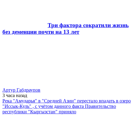
Три фактора сократили жизнь
без деменции почти на 13 лет
Артур Габдраупов
3 часа
назад
Река "Амударья" в "Средней Азии" перестало впадать в озеро
"Иссык-Куль" , с учётом данного факта Правительство
республики "Кыргызстан" приняло