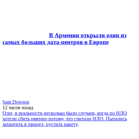
В Армении открыли один из
самых больших дата-центров в Европе
Sam Dowson
12 часов
назад
Олег, в реальности несколько было случаев, когда по НЛО
хотели сбить именно потому, что считали НЛО. Пытались
захватить в прицел, пустить ракету,