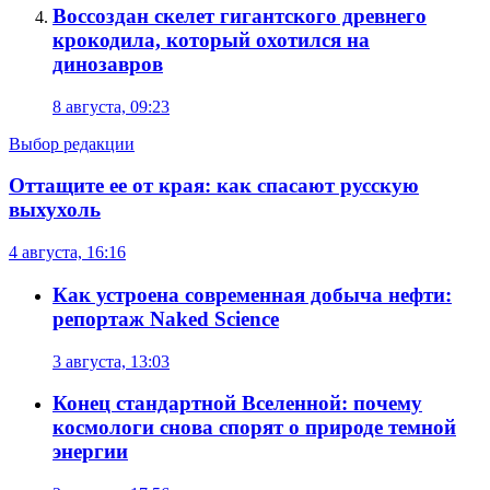
Воссоздан скелет гигантского древнего
крокодила, который охотился на
динозавров
8 августа, 09:23
Выбор редакции
Оттащите ее от края: как спасают русскую
выхухоль
4 августа, 16:16
Как устроена современная добыча нефти:
репортаж Naked Science
3 августа, 13:03
Конец стандартной Вселенной: почему
космологи снова спорят о природе темной
энергии