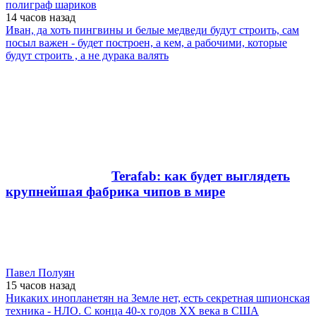
полиграф шариков
14 часов
назад
Иван, да хоть пингвины и белые медведи будут строить, сам
посыл важен - будет построен, а кем, а рабочими, которые
будут строить , а не дурака валять
Terafab: как будет выглядеть
крупнейшая фабрика чипов в мире
Павел Полуян
15 часов
назад
Никаких инопланетян на Земле нет, есть секретная шпионская
техника - НЛО. С конца 40-х годов ХХ века в США