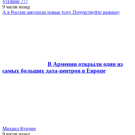
Vl1dimir 777
9 часов
назад
А в России закупили новые тспу. Почувствуйте разницу
В Армении открыли один из
самых больших дата-центров в Европе
Михаил Курдин
9 часов
назад