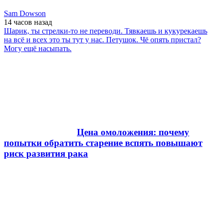
Sam Dowson
14 часов
назад
Шарик, ты стрелки-то не переводи. Тявкаешь и кукурекаешь
на всё и всех это ты тут у нас. Петушок. Чё опять пристал?
Могу ещё насыпать.
Цена омоложения: почему
попытки обратить старение вспять повышают
риск развития рака