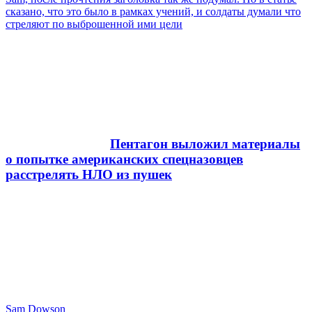
сказано, что это было в рамках учений, и солдаты думали что
стреляют по выброшенной ими цели
Пентагон выложил материалы
о попытке американских спецназовцев
расстрелять НЛО из пушек
Sam Dowson