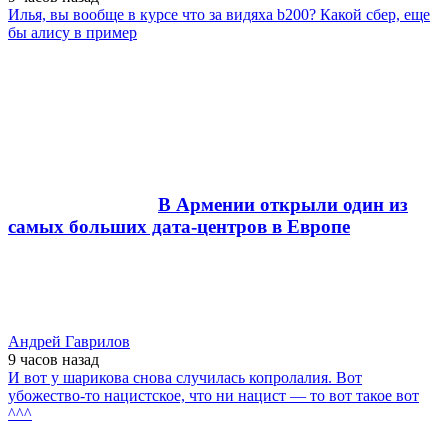
Илья, вы вообще в курсе что за видяха b200? Какой сбер, еще
бы алису в пример
В Армении открыли один из
самых больших дата-центров в Европе
Андрей Гаврилов
9 часов
назад
И вот у шарикова снова случилась копролалия. Вот
убожество-то нацистское, что ни нацист — то вот такое вот
^^^