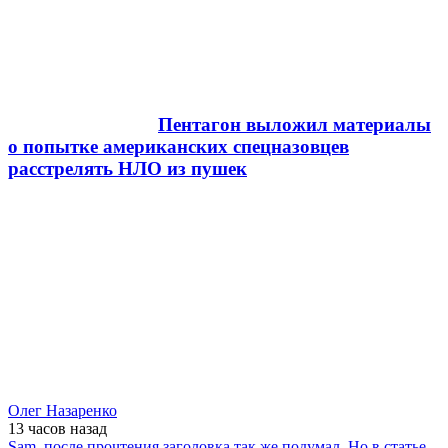
Пентагон выложил материалы
о попытке американских спецназовцев
расстрелять НЛО из пушек
Олег Назаренко
13 часов
назад
Sam, после прочтения заголовка так же подумал. Но в статье