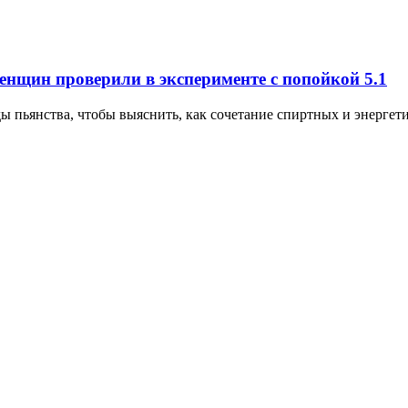
женщин проверили в эксперименте с попойкой
5.1
пьянства, чтобы выяснить, как сочетание спиртных и энергетич