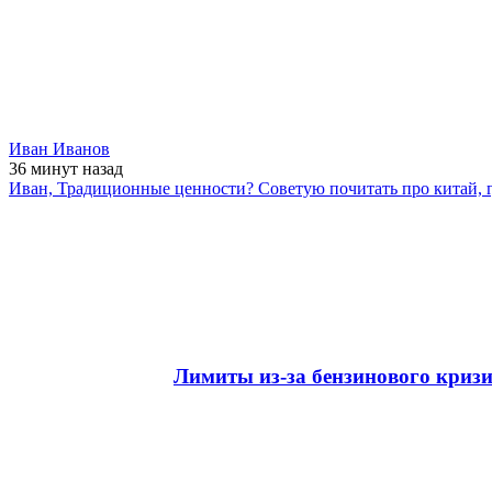
Иван Иванов
36 минут
назад
Иван, Традиционные ценности? Советую почитать про китай, г
Лимиты из-за бензинового кризи