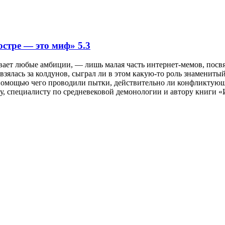
остре — это миф»
5.3
вает любые амбиции, — лишь малая часть интернет-мемов, посв
взялась за колдунов, сыграл ли в этом какую-то роль знамениты
 помощью чего проводили пытки, действительно ли конфликтующи
ту, специалисту по средневековой демонологии и автору книги 