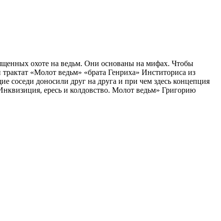
ященных охоте на ведьм. Они основаны на мифах. Чтобы
й трактат «Молот ведьм» «брата Генриха» Инститориса из
е соседи доносили друг на друга и при чем здесь концепция
«Инквизиция, ересь и колдовство. Молот ведьм» Григорию