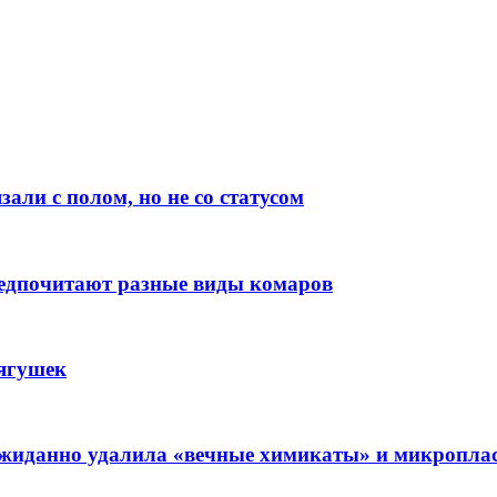
али с полом, но не со статусом
редпочитают разные виды комаров
лягушек
еожиданно удалила «вечные химикаты» и микропла