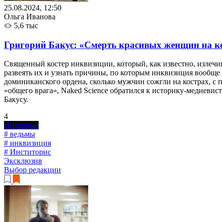
25.08.2024, 12:50
Ольга Иванова
5,6 тыс
Григорий Бакус: «Смерть красивых женщин на к
Священный костер инквизиции, который, как известно, излечи
развеять их и узнать причины, по которым инквизиция вообще 
доминиканского ордена, сколько мужчин сожгли на кострах, с
«общего врага», Naked Science обратился к историку-медиевис
Бакусу.
4
Интервью
# ведьмы
# инквизиция
# Инститорис
Эксклюзив
Выбор редакции