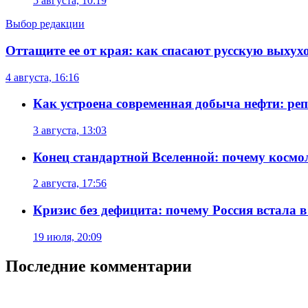
5 августа, 10:19
Выбор редакции
Оттащите ее от края: как спасают русскую выхух
4 августа, 16:16
Как устроена современная добыча нефти: реп
3 августа, 13:03
Конец стандартной Вселенной: почему космол
2 августа, 17:56
Кризис без дефицита: почему Россия встала в
19 июля, 20:09
Последние комментарии