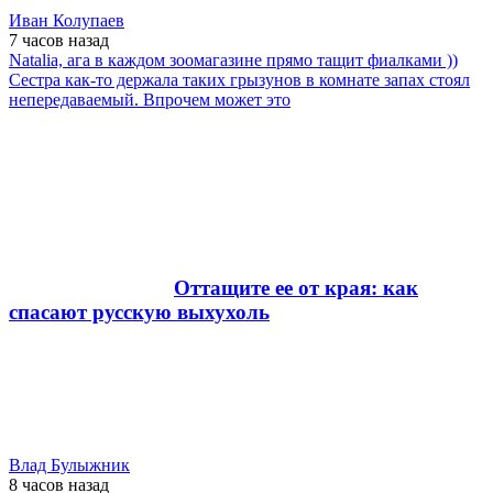
Иван Колупаев
7 часов
назад
Natalia, ага в каждом зоомагазине прямо тащит фиалками ))
Сестра как-то держала таких грызунов в комнате запах стоял
непередаваемый. Впрочем может это
Оттащите ее от края: как
спасают русскую выхухоль
Влад Булыжник
8 часов
назад