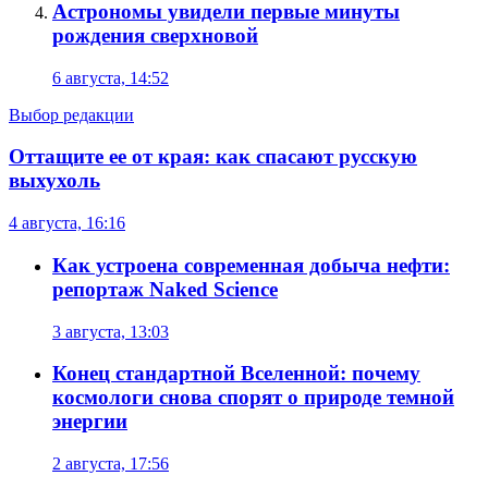
Астрономы увидели первые минуты
рождения сверхновой
6 августа, 14:52
Выбор редакции
Оттащите ее от края: как спасают русскую
выхухоль
4 августа, 16:16
Как устроена современная добыча нефти:
репортаж Naked Science
3 августа, 13:03
Конец стандартной Вселенной: почему
космологи снова спорят о природе темной
энергии
2 августа, 17:56