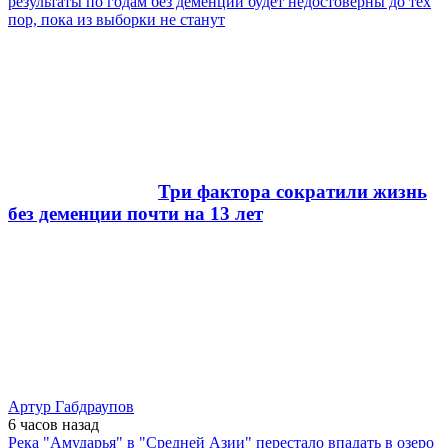
результаты по годам без деменции будет недостоверны до тех
пор, пока из выборки не станут
Три фактора сократили жизнь
без деменции почти на 13 лет
Артур Габдраупов
6 часов
назад
Река "Амударья" в "Средней Азии" перестало впадать в озеро