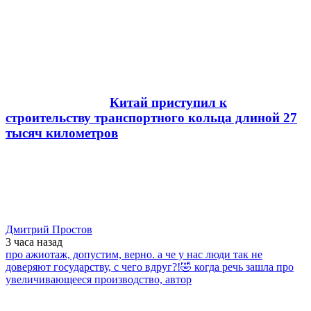
Китай приступил к
строительству транспортного кольца длиной 27
тысяч километров
Дмитрий Простов
3 часа
назад
про ажиотаж, допустим, верно. а че у нас люди так не
доверяют государству, с чего вдруг?!🤣 когда речь зашла про
увеличивающееся производство, автор