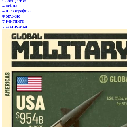
Сообщество
# война
# инфографика
# оружие
# Рейтинги
# статистика