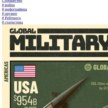
Сообщество
# война
# инфографика
# оружие
# Рейтинги
# статистика