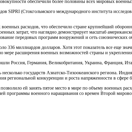
овокупности обеспечили более половины всех мировых военных 
дов SIPRI (Стокгольмского международного института исследова
 военных расходов, что обеспечило стране крупнейший оборон
оенных затрат, что наглядно демонстрирует масштаб американск
ование передовых программ вооружений и сеть союзнических о
коло 336 миллиардов долларов. Хотя этот показатель все еще зн
по мере расширения военных возможностей страны и укрепления
ошли Россия, Германия, Великобритания, Украина, Франция, Ит
 несколько государств Азиатско-Тихоокеанского региона. Индия
ия региональной конкуренции и роста напряженности в сфере б
озволило ей занять пятое место в мире по объему военных расх
шей программы военного наращивания со времен Второй мирово