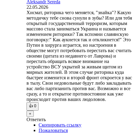
Aleksandr Sereda
22.05.2026
Хисмат, риторика чего меняется, "знайка"? Какую
методичку тебе снова сунули в зубы? Или для тебя
открытый государственный терроризм, которым
массово стала заниматься Украина и называется
изменением риторики? Так вспомни славянскую
поговорку:" Как аукнется так и откликнется!" Это
Путин в хирурга играется, но настроения в
обществе могут потребовать перестать вас считать
своими (цитата из недавнего от Лаврова) и
перестать обращать всякое внимание на
устройство ВСУ укрытий за живым щитом из
мирных жителей. В этом случае риторика куда
быстрее изменится и второй фронт откроется у вас
в тылу. Свои недовольные будут либо закладывать
вас либо партизанить против вас. Возможно и все
сразу, а то и открытое противостояние как уже
происходит против ваших людоловов.
👍
0
+
Ответить
Скопировать ссылку
Пожаловаться