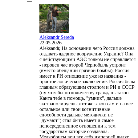
—
Aleksandr Sereda
22.05.2026
Aleksandr, На основании чего Россия должна
отдавать ядерное вооружение Украине? Она
с действующими АЭС толком не справляется
- неровен час второй Чернобыль устроит
(вместо обещаний грязной бомбы). Россия
имеет к РИ отношение уже из названия -
простое логическое заключение. Россия была
главным образующим столпом и РИ и СССР
(ну хотя бы по количеству граждан - закон
Канта тебе в помощь, "умник", дальше
экстраполируешь этот же закон сам и на все
остальное или твои когнитивные
способности дальше методички не
"думают") стал быть имеет и самое
непосредственное отношении к тем
государствам которые создавала.
Мелкобриты вон все себя империей видят,