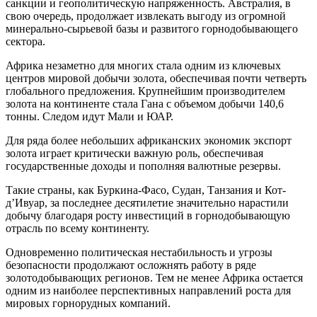
санкции и геополитическую напряженность. Австралия, в
свою очередь, продолжает извлекать выгоду из огромной
минерально-сырьевой базы и развитого горнодобывающего
сектора.
Африка незаметно для многих стала одним из ключевых
центров мировой добычи золота, обеспечивая почти четверть
глобального предложения. Крупнейшим производителем
золота на континенте стала Гана с объемом добычи 140,6
тонны. Следом идут Мали и ЮАР.
Для ряда более небольших африканских экономик экспорт
золота играет критически важную роль, обеспечивая
государственные доходы и пополняя валютные резервы.
Такие страны, как Буркина-Фасо, Судан, Танзания и Кот-
д’Ивуар, за последнее десятилетие значительно нарастили
добычу благодаря росту инвестиций в горнодобывающую
отрасль по всему континенту.
Одновременно политическая нестабильность и угрозы
безопасности продолжают осложнять работу в ряде
золотодобывающих регионов. Тем не менее Африка остается
одним из наиболее перспективных направлений роста для
мировых горнорудных компаний.