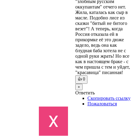
"злобным русским
оккупантам" отчего нет.
Жила, каталась как сыр в
масле. Подобно лисе из
сказки "битый не битого
везет"! А теперь, когда
Россия отказала ей в
прикормке её это дюже
задело, ведь она как
блудная баба хотела не с
одной руки жрать! Но все
как в настоящем браке - с
чем пришла с тем и уйдет,
"красавица" писанная!
👍
0
+
Ответить
Скопировать ссылку
Пожаловаться