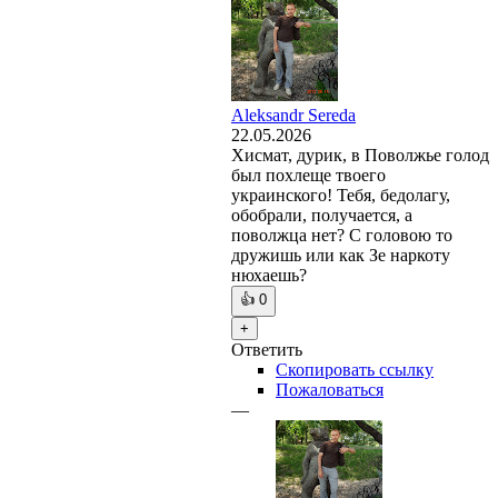
Aleksandr Sereda
22.05.2026
Хисмат, дурик, в Поволжье голод
был похлеще твоего
украинского! Тебя, бедолагу,
обобрали, получается, а
поволжца нет? С головою то
дружишь или как Зе наркоту
нюхаешь?
👍
0
+
Ответить
Скопировать ссылку
Пожаловаться
—