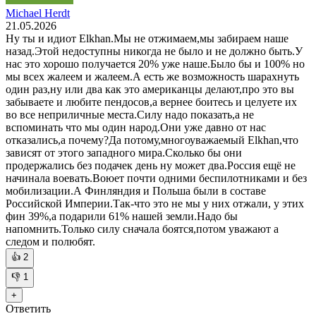
Michael Herdt
21.05.2026
Ну ты и идиот Elkhan.Мы не отжимаем,мы забираем наше
назад.Этой недоступны никогда не было и не должно быть.У
нас это хорошо получается 20% уже наше.Было бы и 100% но
мы всех жалеем и жалеем.А есть же возможность шарахнуть
один раз,ну или два как это американцы делают,про это вы
забываете и любите пендосов,а вернее боитесь и целуете их
во все неприличные места.Силу надо показать,а не
вспоминать что мы один народ.Они уже давно от нас
отказались,а почему?Да потому,многоуважаемый Еlkhan,что
зависят от этого западного мира.Сколько бы они
продержались без подачек день ну может два.Россия ещё не
начинала воевать.Воюет почти одними беспилотниками и без
мобилизации.А Финляндия и Польша были в составе
Российской Империи.Так-что это не мы у них отжали, у этих
фин 39%,а подарили 61% нашей земли.Надо бы
напомнить.Только силу сначала боятся,потом уважают а
следом и полюбят.
👍
2
👎
1
+
Ответить