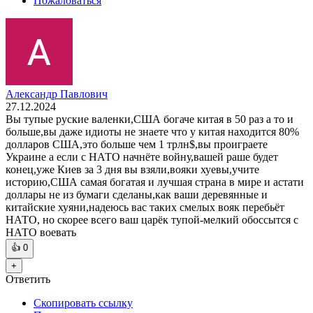
Пожаловаться
Александр Павлович
27.12.2024
Вы тупые руские валенки,США богаче китая в 50 раз а то и
больше,вы даже идиоты не знаете что у китая находится 80%
долларов США,это больше чем 1 трлн$,вы проиграете
Украине а если с НАТО начнёте войну,вашей раше будет
конец,уже Киев за 3 дня вы взяли,вояки хуевы,учите
историю,США самая богатая и лучшая страна в мире и астати
доллары не из бумаги сделаны,как ваши деревянные и
китайские хуяни,надеюсь вас таких смелых вояк перебьёт
НАТО, но скорее всего ваш царёк тупой-мелкий обоссытся с
НАТО воевать
👍
0
+
Ответить
Скопировать ссылку