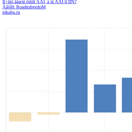
Ïî÷åìó âàæåí èìåííî ÂÂÏ, à íå ÂÂÏ ïî ÏÏÑ?
Àâòîð: RoadtofreedoM
pikabu.ru