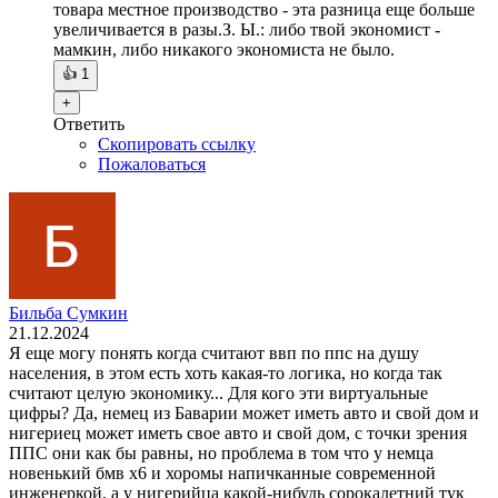
товара местное производство - эта разница еще больше
увеличивается в разы.З. Ы.: либо твой экономист -
мамкин, либо никакого экономиста не было.
👍
1
+
Ответить
Скопировать ссылку
Пожаловаться
Бильба Сумкин
21.12.2024
Я еще могу понять когда считают ввп по ппс на душу
населения, в этом есть хоть какая-то логика, но когда так
считают целую экономику... Для кого эти виртуальные
цифры? Да, немец из Баварии может иметь авто и свой дом и
нигериец может иметь свое авто и свой дом, с точки зрения
ППС они как бы равны, но проблема в том что у немца
новенький бмв x6 и хоромы напичканные современной
инженеркой, а у нигерийца какой-нибудь сорокалетний тук