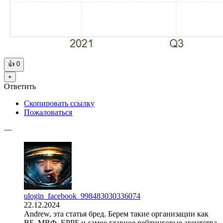
👍
0
+
Ответить
Скопировать ссылку
Пожаловаться
—
ulogin_facebook_998483030336074
22.12.2024
Andrew, эта статья бред. Берем такие организации как
ВБ, МВФ, ЕРРБ и самое главное рейтинговые агентства