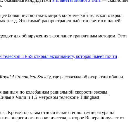
их оказались кандидатами
в планеты земного типа
— скалистые
.
яющее большинство таких миров космический телескоп открыл
ых звезд. Это самый распространенный тип светил в нашей
одходят для обнаружения экзопланет транзитным методом. Этот
й телескоп TESS открыл экзопланету, которая имеет почти
 Royal Astronomical Society
, где рассказала об открытии вблизи
я данным по колебаниям радиальной скорости звезды,
ья в Чили и 1,5-метровом телескопе Tillinghast
ссы. Кроме того, там относительно тепло: температура на
нтов энергии от того количества, которое Венера получает от