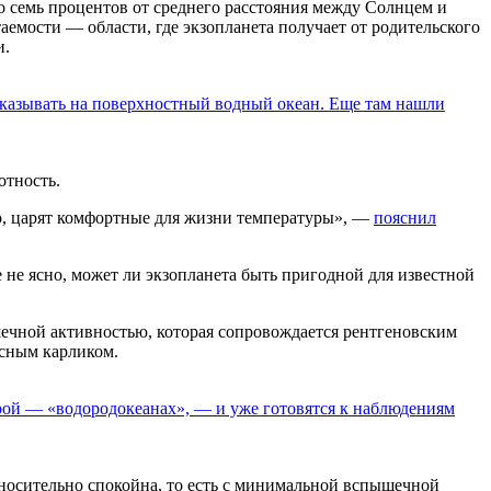
его семь процентов от среднего расстояния между Солнцем и
таемости — области, где экзопланета получает от родительского
и.
 указывать на поверхностный водный океан. Еще там нашли
отность.
но, царят комфортные для жизни температуры», —
пояснил
е не ясно, может ли экзопланета быть пригодной для известной
ечной активностью, которая сопровождается рентгеновским
асным карликом.
ой — «водородокеанах», — и уже готовятся к наблюдениям
относительно спокойна, то есть с минимальной вспышечной