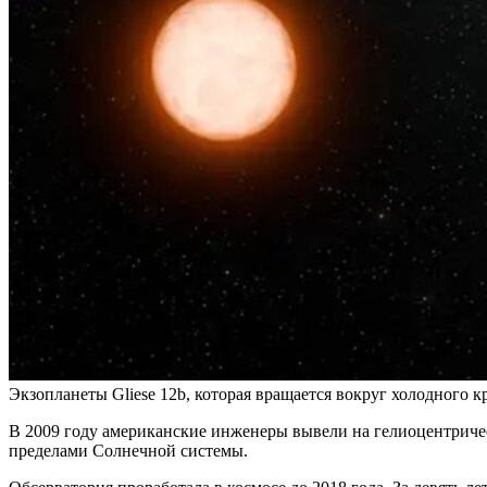
Экзопланеты Gliese 12b, которая вращается вокруг холодного к
В 2009 году американские инженеры вывели на гелиоцентрич
пределами Солнечной системы.