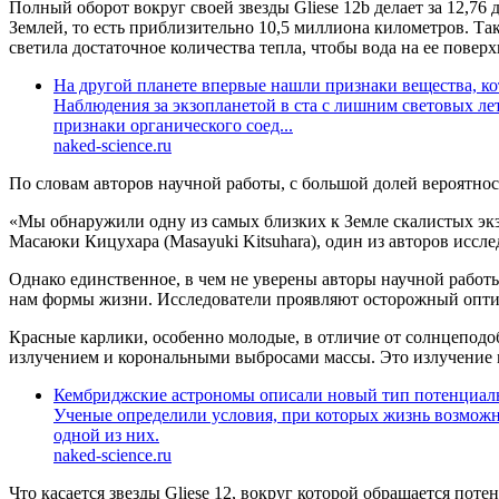
Полный оборот вокруг своей звезды Gliese 12b делает за 12,76
Землей, то есть приблизительно 10,5 миллиона километров. Тако
светила достаточное количества тепла, чтобы вода на ее повер
На другой планете впервые нашли признаки вещества, к
Наблюдения за экзопланетой в ста с лишним световых ле
признаки органического соед...
naked-science.ru
По словам авторов научной работы, с большой долей вероятност
«Мы обнаружили одну из самых близких к Земле скалистых экз
Масаюки Кицухара (Masayuki Kitsuhara), один из авторов иссле
Однако единственное, в чем не уверены авторы научной работы
нам формы жизни. Исследователи проявляют осторожный опт
Красные карлики, особенно молодые, в отличие от солнцепод
излучением и корональными выбросами массы. Это излучение 
Кембриджские астрономы описали новый тип потенциал
Ученые определили условия, при которых жизнь возмож
одной из них.
naked-science.ru
Что касается звезды Gliese 12, вокруг которой обращается по