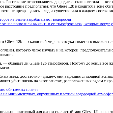
 дня. Расстояние от экзопланеты до родительского светила — вс
е расстояние предполагает, что Gliese 12b находится в зоне оби
хности не превращалась в лед, а существовала в жидком состояни
оторое на Земле вырабатывают водоросли
т от нас позволили выявить в ее атмосфере газы, которые могут
и Gliese 12b — скалистый мир, на это указывает его высокая пл
опланет, которую легко изучать и на которой, предположитель
дования.
, — обладает ли Gliese 12b атмосферой. Поэтому до конца все ж
имизм.
обных звезд, достаточно «дикие», они выделяются мощной вспыш
может убить жизнь на экзопланетах, расположенных рядом с кр
ьно обитаемых планет
на на мини-нептунах, окруженных плотной водородной атмосфер
тенциально пригодный для жизни скалистый мир Gliese 12b, она 