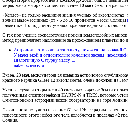
Обсерватория проработала в космосе до 2018 года. За девять л
миры, масса которых составляет менее 10 масс Земли и распол
«Кеплер» не только расширил знания ученых об экзопланетах,
вблизи маломассивных (от 7,5 до 50 процентов массы Солнца)
Галактике. По подсчетам ученых, красные карлики составляют 
С тех пор ученые сосредоточили поиски землеподобных миров 
метод предполагает наблюдение за прохождением планеты по д
Астрономы открыли экзопланету, похожую на горячий С
У маленькой и относительно холодной звезды, находящейс
аналогичную Сатурну массу, ...
naked-science.ru
Вчера, 23 мая, международная команда астрономов опубликова
красного карлика Gliese 12 экзопланеты, очень похожей на Зем
Ученые сделали открытие в 40 световых годах от Земли с пом
полученным спектрографами HARPS-N и TRES, которые установл
Смитсоновской астрофизической обсерватории на горе Хопкин
Экзопланета получила название Gliese 12b, ее радиус равен по
поверхности этого небесного тела колеблется в пределах 42 гр
Солнца.