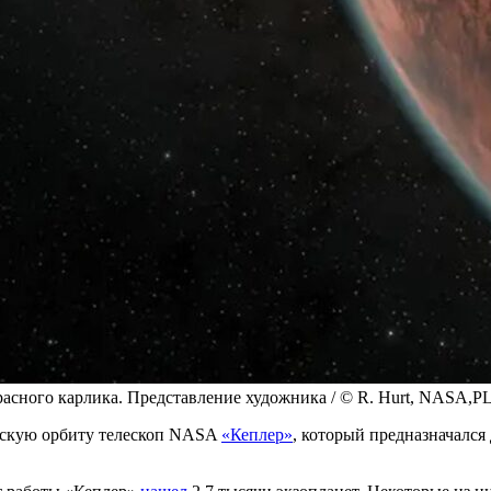
расного карлика. Представление художника / © R. Hurt, NASA,PL
ескую орбиту телескоп NASA
«Кеплер»
, который предназначался 