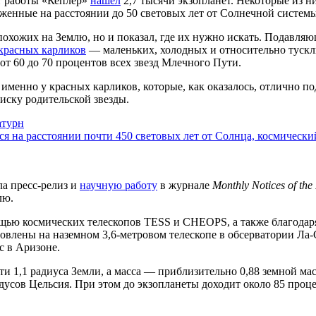
ет работы «Кеплер»
нашел
2,7 тысячи экзопланет. Некоторые из н
оженные на расстоянии до 50 световых лет от Солнечной системы
 похожих на Землю, но и показал, где их нужно искать. Подавл
красных карликов
— маленьких, холодных и относительно тускл
от 60 до 70 процентов всех звезд Млечного Пути.
именно у красных карликов, которые, как оказалось, отлично п
иску родительской звезды.
атурн
я на расстоянии почти 450 световых лет от Солнца, космически
ла пресс-релиз и
научную работу
в журнале
Monthly Notices of the
лю.
ощью космических телескопов TESS и CHEOPS, а также благодар
ены на наземном 3,6-метровом телескопе в обсерватории Ла-Сил
с в Аризоне.
чти 1,1 радиуса Земли, а масса — приблизительно 0,88 земной ма
адусов Цельсия. При этом до экзопланеты доходит около 85 проце