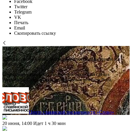
Facebook
Twitter
Telegram
VK
Печать
Email
Скопировать ссылку
Лекция
12+
Тайна великого князя. Андрей Боголюбский в сериале и в
летописи
Слушатели узнают, как Андрей Боголюбский сделал
Владимиро-Суздальскую землю новым центром Руси.
Центр славянской письменности «Слово»
20 июня, 14:00
Идет 1 ч 30 мин