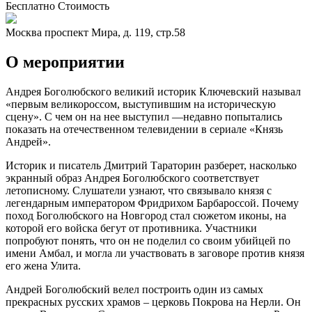
Бесплатно
Стоимость
Москва
проспект Мира, д. 119, стр.58
О мероприятии
Андрея Боголюбского великий историк Ключевский называл
«первым великороссом, выступившим на историческую
сцену». С чем он на нее выступил —недавно попытались
показать на отечественном телевидении в сериале «Князь
Андрей».
Историк и писатель Дмитрий Тараторин разберет, насколько
экранный образ Андрея Боголюбского соответствует
летописному. Слушатели узнают, что связывало князя с
легендарным императором Фридрихом Барбароссой. Почему
поход Боголюбского на Новгород стал сюжетом иконы, на
которой его войска бегут от противника. Участники
попробуют понять, что он не поделил со своим убийцей по
имени Амбал, и могла ли участвовать в заговоре против князя
его жена Улита.
Андрей Боголюбский велел построить один из самых
прекрасных русских храмов – церковь Покрова на Нерли. Он