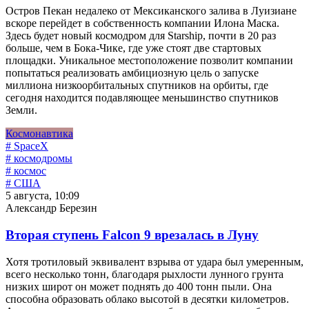
Остров Пекан недалеко от Мексиканского залива в Луизиане
вскоре перейдет в собственность компании Илона Маска.
Здесь будет новый космодром для Starship, почти в 20 раз
больше, чем в Бока-Чике, где уже стоят две стартовых
площадки. Уникальное местоположение позволит компании
попытаться реализовать амбициозную цель о запуске
миллиона низкоорбитальных спутников на орбиты, где
сегодня находится подавляющее меньшинство спутников
Земли.
Космонавтика
# SpaceX
# космодромы
# космос
# США
5 августа, 10:09
Александр Березин
Вторая ступень Falcon 9 врезалась в Луну
Хотя тротиловый эквивалент взрыва от удара был умеренным,
всего несколько тонн, благодаря рыхлости лунного грунта
низких широт он может поднять до 400 тонн пыли. Она
способна образовать облако высотой в десятки километров.