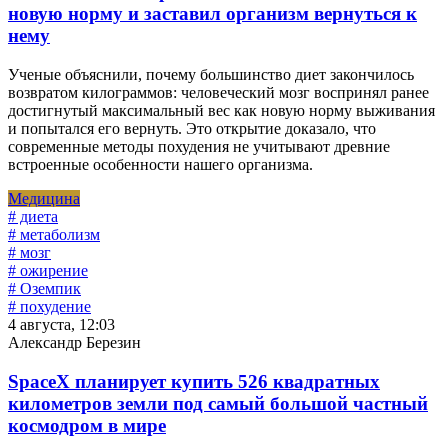
новую норму и заставил организм вернуться к
нему
Ученые объяснили, почему большинство диет закончилось
возвратом килограммов: человеческий мозг воспринял ранее
достигнутый максимальный вес как новую норму выживания
и попытался его вернуть. Это открытие доказало, что
современные методы похудения не учитывают древние
встроенные особенности нашего организма.
Медицина
# диета
# метаболизм
# мозг
# ожирение
# Оземпик
# похудение
4 августа, 12:03
Александр Березин
SpaceX планирует купить 526 квадратных
километров земли под самый большой частный
космодром в мире