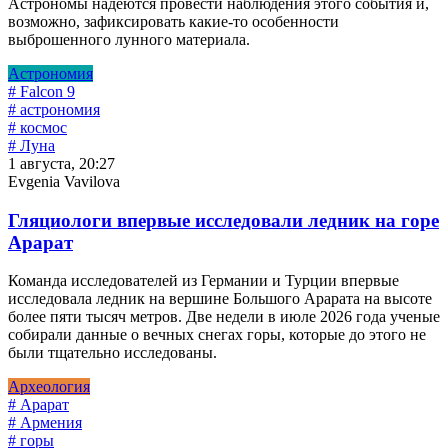
Астрономы надеются провести наблюдения этого события и,
возможно, зафиксировать какие-то особенности
выброшенного лунного материала.
Астрономия
# Falcon 9
# астрономия
# космос
# Луна
1 августа, 20:27
Evgenia Vavilova
Гляциологи впервые исследовали ледник на горе
Арарат
Команда исследователей из Германии и Турции впервые
исследовала ледник на вершине Большого Арарата на высоте
более пяти тысяч метров. Две недели в июле 2026 года ученые
собирали данные о вечных снегах горы, которые до этого не
были тщательно исследованы.
Археология
# Арарат
# Армения
# горы