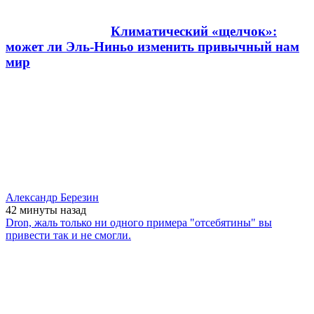
Климатический «щелчок»:
может ли Эль-Ниньо изменить привычный нам
мир
Александр Березин
42 минуты
назад
Dron, жаль только ни одного примера "отсебятины" вы
привести так и не смогли.