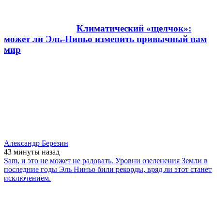
Климатический «щелчок»:
может ли Эль-Ниньо изменить привычный нам
мир
Александр Березин
43 минуты
назад
Sam, и это не может не радовать. Уровни озеленения Земли в
последние годы Эль Ниньо били рекорды, вряд ли этот станет
исключением.