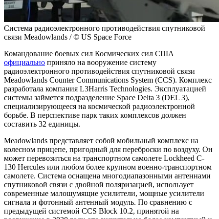
Система радиоэлектронного противодействия спутниковой
связи Meadowlands / © US Space Force
Командование боевых сил Космических сил США
официально
приняло на вооружение систему
радиоэлектронного противодействия спутниковой связи
Meadowlands Counter Communications System (CCS). Комплекс
разработала компания L3Harris Technologies. Эксплуатацией
системы займется подразделение Space Delta 3 (DEL 3),
специализирующееся на космической радиоэлектронной
борьбе. В перспективе парк таких комплексов должен
составить 32 единицы.
Meadowlands представляет собой мобильный комплекс на
колесном прицепе, пригодный для переброски по воздуху. Он
может перевозиться на транспортном самолете Lockheed C-
130 Hercules или любом более крупном военно-транспортном
самолете. Система оснащена многодиапазонными антеннами
спутниковой связи с двойной поляризацией, использует
современные малошумящие усилители, мощные усилители
сигнала и фотонный антенный модуль. По сравнению с
предыдущей системой CCS Block 10.2, принятой на