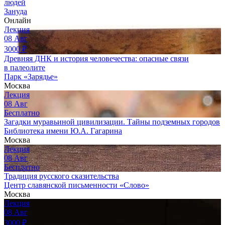
людей
Зануда
Онлайн
Лекция
08
Авг
3000
₽
Древняя ДНК и история человечества: опасные связи
в палеолите
Парк «Зарядье»
Москва
Лекция
08
Авг
Бесплатно
Загадки муравьиной цивилизации. Тайны подземных городов
Библиотека имени Ю.А. Гагарина
Москва
Лекция
08
Авг
Бесплатно
Традиция русского сказительства
Центр славянской письменности «Слово»
Москва
Лекция
08
Авг
3000
₽