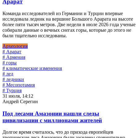
Арарат
Команда исследователей из Германии и Турции впервые
исследовала ледник на вершине Большого Арарата на высоте
более пяти тысяч метров. Две недели в июле 2026 года ученые
собирали данные о вечных снегах горы, которые до этого не
были тщательно исследованы.
Археология
# Арарат
# Армения
# горы
# климатические изменения
# лед
# ледники
# Месопотамия
# Турция
31 июля, 14:12
Андрей Серегин
Под лесами Амазонии нашли следы
цивилизации с миллионами жителей
Долгое время считалось, что до прихода европейцев
тропические леса Амазонии были заселены сравнительно