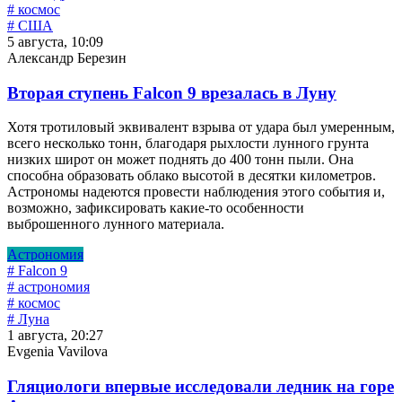
# космос
# США
5 августа, 10:09
Александр Березин
Вторая ступень Falcon 9 врезалась в Луну
Хотя тротиловый эквивалент взрыва от удара был умеренным,
всего несколько тонн, благодаря рыхлости лунного грунта
низких широт он может поднять до 400 тонн пыли. Она
способна образовать облако высотой в десятки километров.
Астрономы надеются провести наблюдения этого события и,
возможно, зафиксировать какие-то особенности
выброшенного лунного материала.
Астрономия
# Falcon 9
# астрономия
# космос
# Луна
1 августа, 20:27
Evgenia Vavilova
Гляциологи впервые исследовали ледник на горе