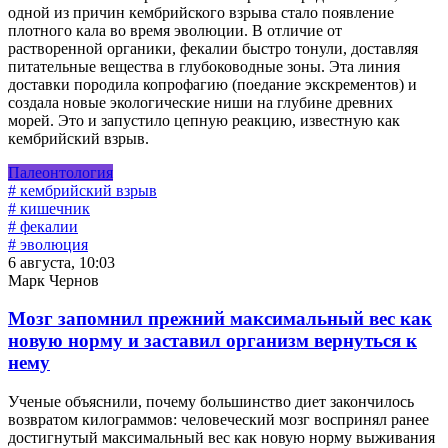
одной из причин кембрийского взрыва стало появление
плотного кала во время эволюции. В отличие от
растворенной органики, фекалии быстро тонули, доставляя
питательные вещества в глубоководные зоны. Эта линия
доставки породила копрофагию (поедание экскрементов) и
создала новые экологические ниши на глубине древних
морей. Это и запустило цепную реакцию, известную как
кембрийский взрыв.
Палеонтология
# кембрийский взрыв
# кишечник
# фекалии
# эволюция
6 августа, 10:03
Марк Чернов
Мозг запомнил прежний максимальный вес как
новую норму и заставил организм вернуться к
нему
Ученые объяснили, почему большинство диет закончилось
возвратом килограммов: человеческий мозг воспринял ранее
достигнутый максимальный вес как новую норму выживания