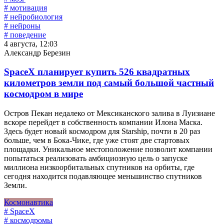
# мотивация
# нейробиология
# нейроны
# поведение
4 августа, 12:03
Александр Березин
SpaceX планирует купить 526 квадратных
километров земли под самый большой частный
космодром в мире
Остров Пекан недалеко от Мексиканского залива в Луизиане
вскоре перейдет в собственность компании Илона Маска.
Здесь будет новый космодром для Starship, почти в 20 раз
больше, чем в Бока-Чике, где уже стоят две стартовых
площадки. Уникальное местоположение позволит компании
попытаться реализовать амбициозную цель о запуске
миллиона низкоорбитальных спутников на орбиты, где
сегодня находится подавляющее меньшинство спутников
Земли.
Космонавтика
# SpaceX
# космодромы