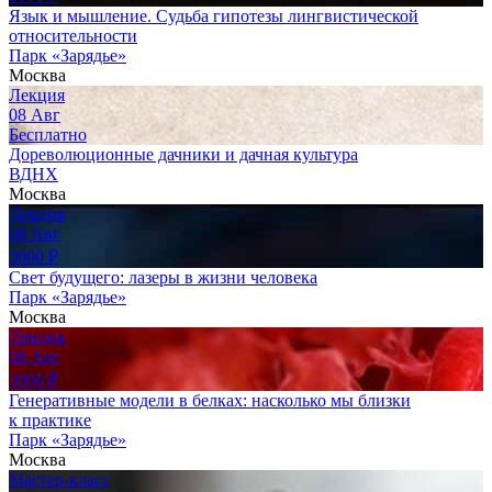
Язык и мышление. Судьба гипотезы лингвистической
относительности
Парк «Зарядье»
Москва
Лекция
08
Авг
Бесплатно
Дореволюционные дачники и дачная культура
ВДНХ
Москва
Лекция
08
Авг
3000
₽
Свет будущего: лазеры в жизни человека
Парк «Зарядье»
Москва
Лекция
08
Авг
3000
₽
Генеративные модели в белках: насколько мы близки
к практике
Парк «Зарядье»
Москва
Мастер-класс