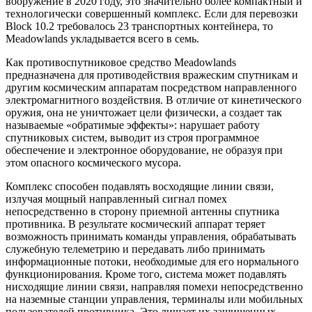
вооружение в 2020 году, это значительно более компактный и
технологически совершенный комплекс. Если для перевозки
Block 10.2 требовалось 23 транспортных контейнера, то
Meadowlands укладывается всего в семь.
Как противоспутниковое средство Meadowlands
предназначена для противодействия вражеским спутникам и
другим космическим аппаратам посредством направленного
электромагнитного воздействия. В отличие от кинетического
оружия, она не уничтожает цели физически, а создает так
называемые «обратимые эффекты»: нарушает работу
спутниковых систем, выводит из строя программное
обеспечение и электронное оборудование, не образуя при
этом опасного космического мусора.
Комплекс способен подавлять восходящие линии связи,
излучая мощный направленный сигнал помех
непосредственно в сторону приемной антенны спутника
противника. В результате космический аппарат теряет
возможность принимать команды управления, обрабатывать
служебную телеметрию и передавать либо принимать
информационные потоки, необходимые для его нормального
функционирования. Кроме того, система может подавлять
нисходящие линии связи, направляя помехи непосредственно
на наземные станции управления, терминалы или мобильных
пользователей противника. Это лишает их защищенных