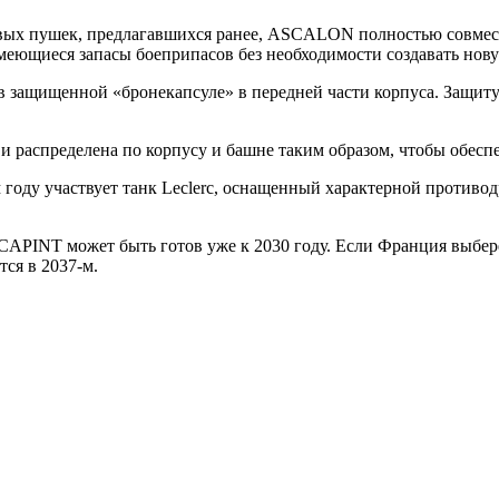
вых пушек, предлагавшихся ранее, ASCALON полностью совмес
меющиеся запасы боеприпасов без необходимости создавать нов
в защищенной «бронекапсуле» в передней части корпуса. Защиту
 распределена по корпусу и башне таким образом, чтобы обесп
м году участвует танк Leclerc, оснащенный характерной против
APINT может быть готов уже к 2030 году. Если Франция выбер
тся в 2037-м.