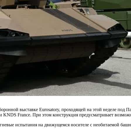
оронной выставке Eurosatory, проходящей на этой неделе под П
KNDS France. При этом конструкция предусматривает возможно
евые испытания на движущемся носителе с необитаемой башне