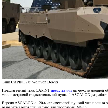
Танк CAPINT / © Wolf von Dewitz
Предлагаемый танк CAPINT
представили
на международной об
миллиметровой гладкоствольной пушкой ASCALON разработки 
Версия ASCALON с 120-миллиметровой пушкой уже прошла огн
разрабатывается специально для программы MGCS.