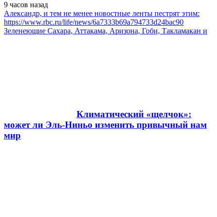
9 часов
назад
Александр, и тем не менее новостные ленты пестрят этим:
https://www.rbc.ru/life/news/6a7333b69a794733d24bac90
Зеленеющие Сахара, Аттакама, Аризона, Гоби, Такламакан и
Климатический «щелчок»:
может ли Эль-Ниньо изменить привычный нам
мир