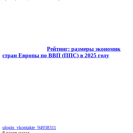
Рейтинг: размеры экономик
стран Европы по ВВП (ППС) в 2025 году
ulogin_vkontakte_94938311
8 часов
назад