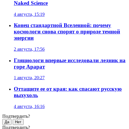
Naked Science
4 августа, 15:19
Конец стандартной Вселенной: почему
космологи снова спорят о природе темной
энергии
2 августа, 17:56
Гляциологи впервые исследовали ледник на
горе Арарат
1 августа, 20:27
Оттащите ее от края: как спасают русскую
выхухоль
4 августа, 16:16
Подтвердить?
Да
Нет
Подтвердить?