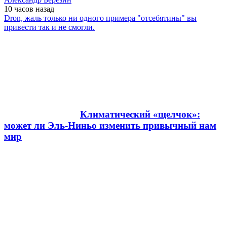
10 часов
назад
Dron, жаль только ни одного примера "отсебятины" вы
привести так и не смогли.
Климатический «щелчок»:
может ли Эль-Ниньо изменить привычный нам
мир