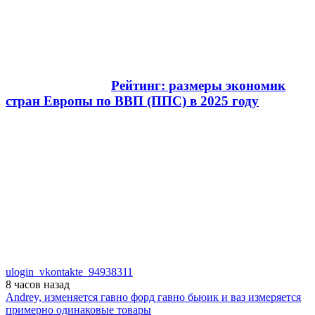
Рейтинг: размеры экономик
стран Европы по ВВП (ППС) в 2025 году
ulogin_vkontakte_94938311
8 часов
назад
Andrey, изменяется гавно форд гавно бьюик и ваз измеряется
примерно одинаковые товары