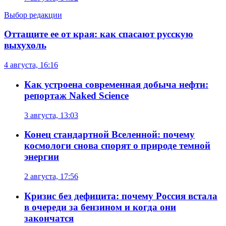
Выбор редакции
Оттащите ее от края: как спасают русскую
выхухоль
4 августа, 16:16
Как устроена современная добыча нефти:
репортаж Naked Science
3 августа, 13:03
Конец стандартной Вселенной: почему
космологи снова спорят о природе темной
энергии
2 августа, 17:56
Кризис без дефицита: почему Россия встала
в очереди за бензином и когда они
закончатся