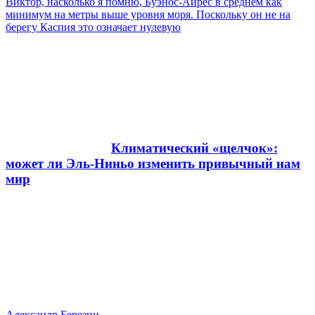
Виктор, насколько я помню, Буэнос-Айрес в среднем как
минимум на метры выше уровня моря. Поскольку он не на
берегу Каспия это означает нулевую
Климатический «щелчок»:
может ли Эль-Ниньо изменить привычный нам
мир
Александр Березин