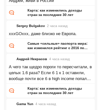
Андрей, живи в России
Карта: как изменились доходы
стран за последние 30 лет
Sergey Bulgakov
2 часа
назад
xxxGOxxx, даже близко не Европа.
Самые «сильные» паспорта мира:
как изменился рейтинг с 2016 по
2026 год
Андрей Некрасов
4 часа
назад
А чего так щедро пороги то пересчитали, в
целых 1.6 раза? Если б 1 к 1 оставили,
вообще почти все б в high income попали
в 2025. А если серьёзно, понятия не имею
Карта: как изменились доходы
стран за последние 30 лет
Gama Yun
4 часа
назад