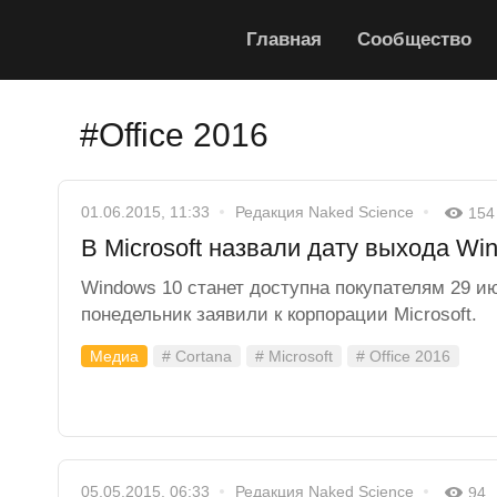
Главная
Сообщество
#Office 2016
01.06.2015, 11:33
Редакция Naked Science
154
В Microsoft назвали дату выхода Wi
Windows 10 станет доступна покупателям 29 ию
понедельник заявили к корпорации Microsoft.
Медиа
# Cortana
# Microsoft
# Office 2016
05.05.2015, 06:33
Редакция Naked Science
94