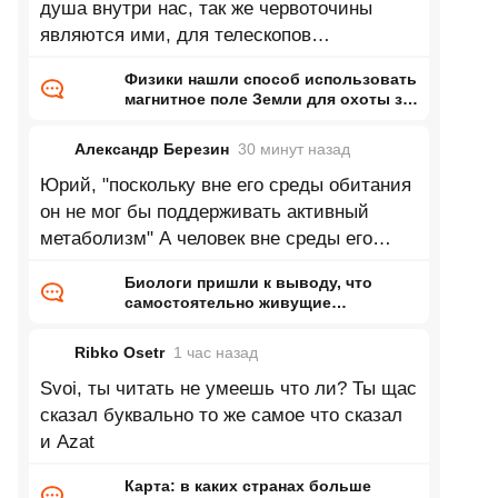
душа внутри нас, так же червоточины
являются ими, для телескопов
невидимыми
Физики нашли способ использовать
магнитное поле Земли для охоты за
темной материей
Александр Березин
30 минут
назад
Юрий, "поскольку вне его среды обитания
он не мог бы поддерживать активный
метаболизм" А человек вне среды его
обитания может? Под водой, допустим,
Биологи пришли к выводу, что
самостоятельно живущие
организмы возникли дважды
Ribko Osetr
1 час
назад
Svoi, ты читать не умеешь что ли? Ты щас
сказал буквально то же самое что сказал
и Azat
Карта: в каких странах больше