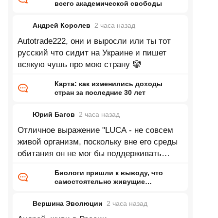
всего академической свободы
Андрей Королев
2 часа
назад
Autotrade222, они и выросли или ты тот
русский что сидит на Украине и пишет
всякую чушь про мою страну 🤡
Карта: как изменились доходы
стран за последние 30 лет
Юрий Багов
2 часа
назад
Отличное выражение "LUCA - не совсем
живой организм, поскольку вне его среды
обитания он не мог бы поддерживать
активный метаболизм". Аналогично
Биологи пришли к выводу, что
самостоятельно живущие
организмы возникли дважды
Вершина Эволюции
2 часа
назад