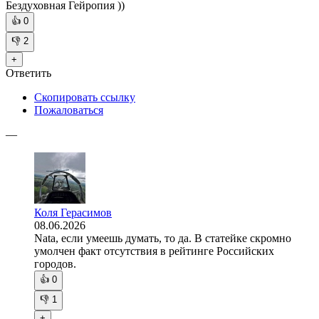
Бездуховная Гейропия ))
👍
0
👎
2
+
Ответить
Скопировать ссылку
Пожаловаться
—
Коля Герасимов
08.06.2026
Nata, если умеешь думать, то да. В статейке скромно
умолчен факт отсутствия в рейтинге Российских
городов.
👍
0
👎
1
+