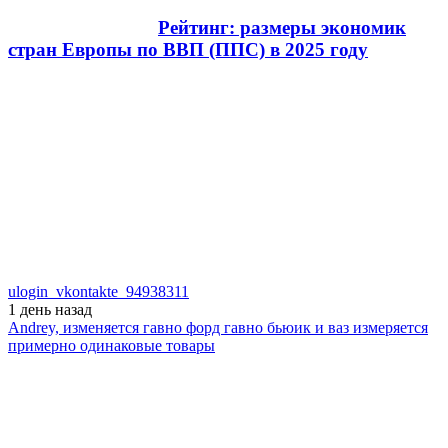
Рейтинг: размеры экономик
стран Европы по ВВП (ППС) в 2025 году
ulogin_vkontakte_94938311
1 день
назад
Andrey, изменяется гавно форд гавно бьюик и ваз измеряется
примерно одинаковые товары