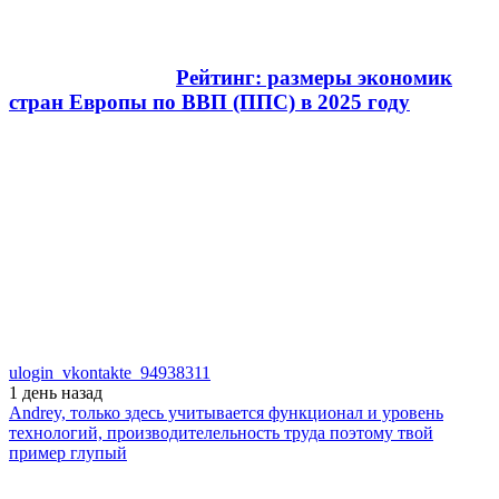
Рейтинг: размеры экономик
стран Европы по ВВП (ППС) в 2025 году
ulogin_vkontakte_94938311
1 день
назад
Andrey, только здесь учитывается функционал и уровень
технологий, производителельность труда поэтому твой
пример глупый