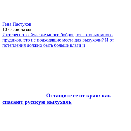
Гена Пастухов
10 часов
назад
Интересно, сейчас же много бобров, от которых много
прудиков, это не подходящие места для выхухоли? И от
потепления должно быть больше влаги и
Оттащите ее от края: как
спасают русскую выхухоль