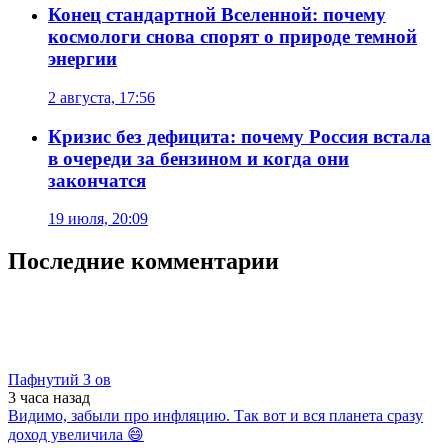
Конец стандартной Вселенной: почему
космологи снова спорят о природе темной
энергии
2 августа, 17:56
Кризис без дефицита: почему Россия встала
в очереди за бензином и когда они
закончатся
19 июля, 20:09
Последние комментарии
Пафнутий З ов
3 часа
назад
Видимо, забыли про инфляцию. Так вот и вся планета сразу
доход увеличила 😄