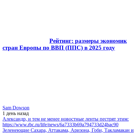
Рейтинг: размеры экономик
стран Европы по ВВП (ППС) в 2025 году
Sam Dowson
1 день
назад
Александр, и тем не менее новостные ленты пестрят этим:
https://www.rbc.ru/life/news/6a7333b69a794733d24bac90
Зеленеющие Сахара, Аттакама, Аризона, Гоби, Такламакан и