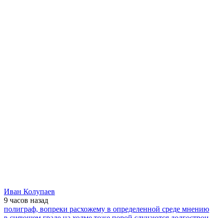
Иван Колупаев
9 часов
назад
полиграф, вопреки расхожему в определенной среде мнению
в сияющем граде на холме тоже порой случаются долгострои