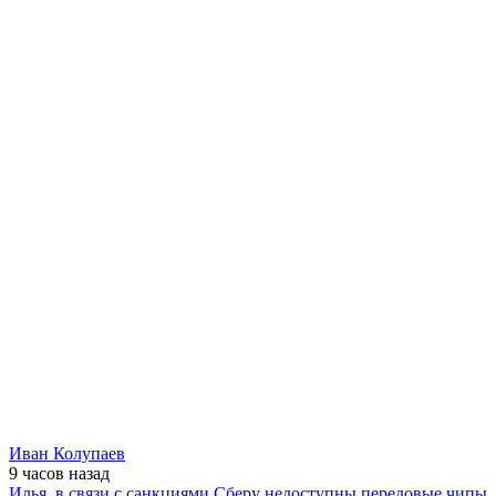
Иван Колупаев
9 часов
назад
Илья, в связи с санкциями Сберу недоступны передовые чипы