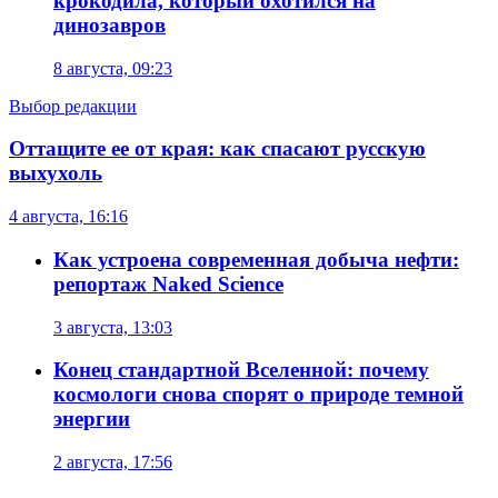
крокодила, который охотился на
динозавров
8 августа, 09:23
Выбор редакции
Оттащите ее от края: как спасают русскую
выхухоль
4 августа, 16:16
Как устроена современная добыча нефти:
репортаж Naked Science
3 августа, 13:03
Конец стандартной Вселенной: почему
космологи снова спорят о природе темной
энергии
2 августа, 17:56