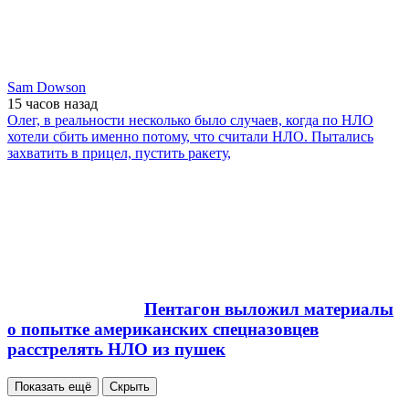
Sam Dowson
15 часов
назад
Олег, в реальности несколько было случаев, когда по НЛО
хотели сбить именно потому, что считали НЛО. Пытались
захватить в прицел, пустить ракету,
Пентагон выложил материалы
о попытке американских спецназовцев
расстрелять НЛО из пушек
Показать ещё
Скрыть