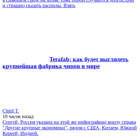
и страшно сказать распилы. Взять
Terafab: как будет выглядеть
крупнейшая фабрика чипов в мире
Chiril T.
10 часов
назад
Cергей, Россия указана на этой же инфографике внизу справа
"Другие крупные экономики", рядом с США, Китаем, Южной
Кореей, Индией.