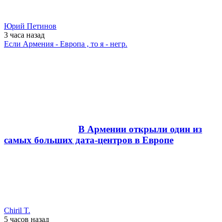
Юрий Петинов
3 часа
назад
Если Армения - Европа , то я - негр.
В Армении открыли один из
самых больших дата-центров в Европе
Chiril T.
5 часов
назад