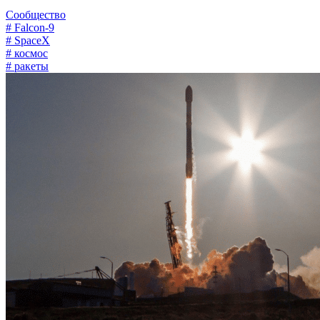
Сообщество
# Falcon-9
# SpaceX
# космос
# ракеты