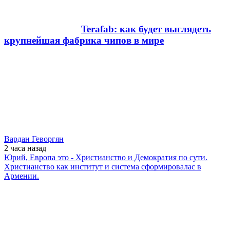
Terafab: как будет выглядеть
крупнейшая фабрика чипов в мире
Вардан Геворгян
2 часа
назад
Юрий, Европа это - Христианство и Демократия по сути.
Христианство как институт и система сформировалас в
Армении.