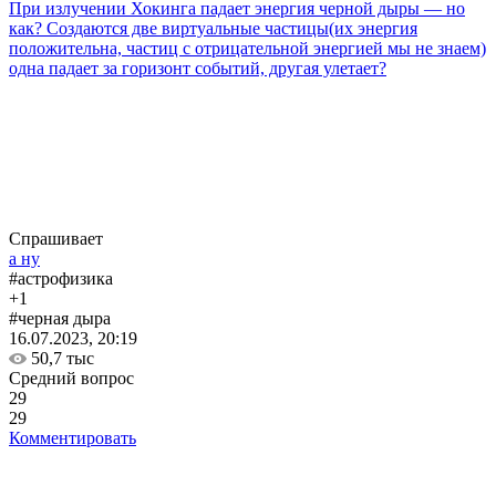
При излучении Хокинга падает энергия черной дыры — но
как? Создаются две виртуальные частицы(их энергия
положительна, частиц с отрицательной энергией мы не знаем)
одна падает за горизонт событий, другая улетает?
Спрашивает
а ну
#астрофизика
+1
#черная дыра
16.07.2023, 20:19
50,7 тыс
Средний вопрос
29
29
Комментировать