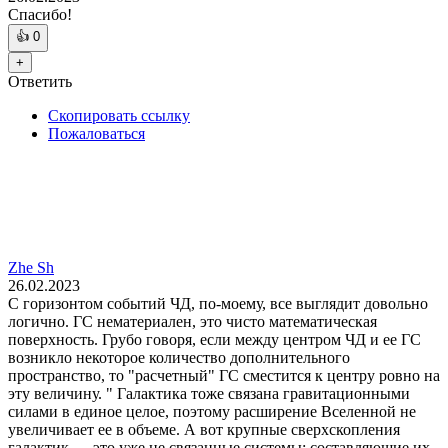
Спасибо!
👍
0
+
Ответить
Скопировать ссылку
Пожаловаться
Zhe Sh
26.02.2023
С горизонтом событий ЧД, по-моему, все выглядит довольно
логично. ГС нематериален, это чисто математическая
поверхность. Грубо говоря, если между центром ЧД и ее ГС
возникло некоторое количество дополнительного
пространство, то "расчетный" ГС сместится к центру ровно на
эту величину. " Галактика тоже связана гравитационными
силами в единое целое, поэтому расширение Вселенной не
увеличивает ее в объеме. А вот крупные сверхскопления
галактик — это уже не связанные системы: составляющие их