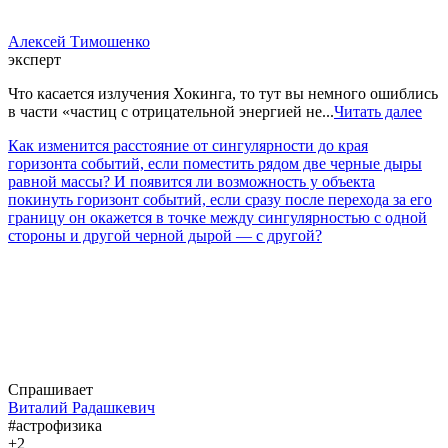
Алексей Тимошенко
эксперт
Что касается излучения Хокинга, то тут вы немного ошиблись
в части «частиц с отрицательной энергией не...
Читать далее
Как изменится расстояние от сингулярности до края
горизонта событий, если поместить рядом две черные дыры
равной массы? И появится ли возможность у объекта
покинуть горизонт событий, если сразу после перехода за его
границу он окажется в точке между сингулярностью с одной
стороны и другой черной дырой — с другой?
Спрашивает
Виталий Радашкевич
#астрофизика
+2