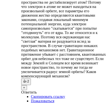
пространства не дестабилизирует атом? Потому
что электрон в атоме не может находиться на
произвольной орбите, все параметры его
движения жестко определяются квантовыми
законами, создавая локальный минимум
потенциальной энергии, куда электрон
самопроизвольно "скатывается" при попытке
"отодвинуть" его от ядра. То же относится и к
молекулам. Поэтому вся окружающая нас
"светлая" материя не раздувается вслед за
пространством. В случае гравитации никаких
подобных механизмов нет. Гравитационное
притяжение убывает с расстоянием, квантованных
орбит для небесных тел тоже не существует. Если
между Землей и Солнцем все время возникает
новое пространство, то почему же тогда не
увеличивается радиус земной орбиты? Каков
компенсирующий механизм?
👍
2
+
Ответить
Скопировать ссылку
Пожаловаться