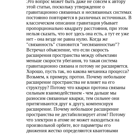
Это вопрос может быть даже не совсем к автору
этой статьи, поскольку утверждение о
гравитационно связанных и несвязанных системах
постоянно повторяется в различных источниках. В
классическом описании гравитация убывает
пропорционально квадрату расстояния, при этом
нельзя сказать, что вот здесь она есть, а тут ее уже
нет - она везде не равна нулю. Когда же
"связанность" становится "несвязанностью"?
Встречал объяснение, что если скорость
расширения пространства между объектами
меньше скорости убегания, то такая система
гравитационно связана и потому не расширяется.
Хорошо, пусть так, но какова механика процесса?
Возьмем, к примеру, протон. Почему небольшое
расширение пространства не влияет на его
структуру? Потому что кварки протона связаны
сильным взаимодействием - чем дальше мы
разносим связанные кварки, тем сильнее они
притягиваются друг к другу, компенсируя
расширение. Почему небольшое расширение
пространства не дестабилизирует атом? Потому
что электрон в атоме не может находиться на
произвольной орбите, все параметры его
движения жестко определяются квантовыми