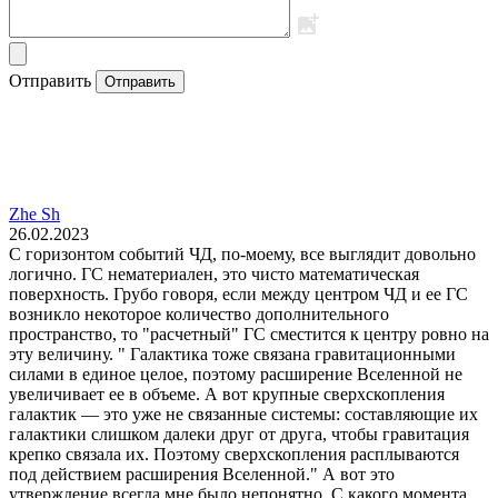
Отправить
Отправить
Zhe Sh
26.02.2023
С горизонтом событий ЧД, по-моему, все выглядит довольно
логично. ГС нематериален, это чисто математическая
поверхность. Грубо говоря, если между центром ЧД и ее ГС
возникло некоторое количество дополнительного
пространство, то "расчетный" ГС сместится к центру ровно на
эту величину. " Галактика тоже связана гравитационными
силами в единое целое, поэтому расширение Вселенной не
увеличивает ее в объеме. А вот крупные сверхскопления
галактик — это уже не связанные системы: составляющие их
галактики слишком далеки друг от друга, чтобы гравитация
крепко связала их. Поэтому сверхскопления расплываются
под действием расширения Вселенной." А вот это
утверждение всегда мне было непонятно. С какого момента