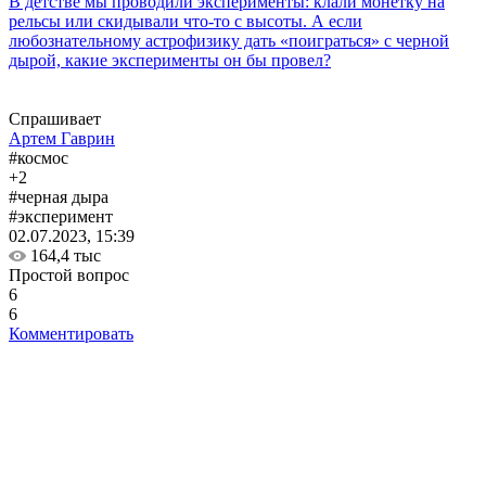
В детстве мы проводили эксперименты: клали монетку на
рельсы или скидывали что-то с высоты. А если
любознательному астрофизику дать «поиграться» с черной
дырой, какие эксперименты он бы провел?
Спрашивает
Артем Гаврин
#космос
+2
#черная дыра
#эксперимент
02.07.2023, 15:39
164,4 тыс
Простой вопрос
6
6
Комментировать